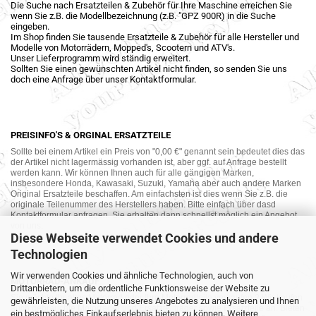
Die Suche nach Ersatzteilen & Zubehör für Ihre Maschine erreichen Sie
wenn Sie z.B. die Modellbezeichnung (z.B. "GPZ 900R) in die Suche
eingeben.
Im Shop finden Sie tausende Ersatzteile & Zubehör für alle Hersteller und
Modelle von Motorrädern, Mopped's, Scootern und ATV's.
Unser Lieferprogramm wird ständig erweitert.
Sollten Sie einen gewünschten Artikel nicht finden, so senden Sie uns
doch eine Anfrage über unser Kontaktformular.
PREISINFO'S & ORGINAL ERSATZTEILE
Sollte bei einem Artikel ein Preis von "0,00 €" genannt sein bedeutet dies das
der Artikel nicht lagermässig vorhanden ist, aber ggf. auf Anfrage bestellt
werden kann. Wir können Ihnen auch für alle gängigen Marken,
insbesondere Honda, Kawasaki, Suzuki, Yamaha aber auch andere Marken
Original Ersatzteile beschaffen. Am einfachsten ist dies wenn Sie z.B. die
originale Teilenummer des Herstellers haben. Bitte einfach über dasd
Kontaktformular anfragen. Sie erhalten dann schnellst möglich ein Angebot
von uns.
Diese Webseite verwendet Cookies und andere
Technologien
Wir verwenden Cookies und ähnliche Technologien, auch von
MOTORRAD-ANKAUF
Drittanbietern, um die ordentliche Funktionsweise der Website zu
Sie möchte Ihr altes Motorrad oder Ihre Motorradteile verkaufen ? Wir kaufen
gewährleisten, die Nutzung unseres Angebotes zu analysieren und Ihnen
auch gebrauchte Motorräder und Ersatzteilträger sowie Ersatzteile an. Bieten
ein bestmögliches Einkaufserlebnis bieten zu können. Weitere