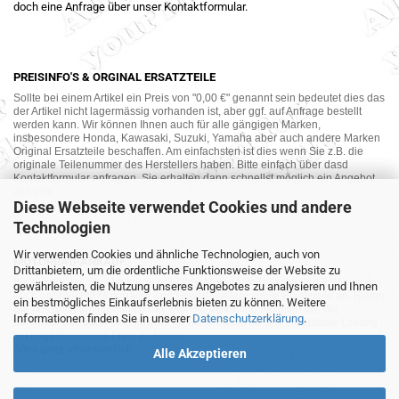
doch eine Anfrage über unser Kontaktformular.
PREISINFO'S & ORGINAL ERSATZTEILE
Sollte bei einem Artikel ein Preis von "0,00 €" genannt sein bedeutet dies das
der Artikel nicht lagermässig vorhanden ist, aber ggf. auf Anfrage bestellt
werden kann. Wir können Ihnen auch für alle gängigen Marken,
insbesondere Honda, Kawasaki, Suzuki, Yamaha aber auch andere Marken
Original Ersatzteile beschaffen. Am einfachsten ist dies wenn Sie z.B. die
originale Teilenummer des Herstellers haben. Bitte einfach über dasd
Kontaktformular anfragen. Sie erhalten dann schnellst möglich ein Angebot
von uns.
Diese Webseite verwendet Cookies und andere
Technologien
Wir verwenden Cookies und ähnliche Technologien, auch von
MOTORRAD-ANKAUF
Drittanbietern, um die ordentliche Funktionsweise der Website zu
Sie möchte Ihr altes Motorrad oder Ihre Motorradteile verkaufen ? Wir kaufen
gewährleisten, die Nutzung unseres Angebotes zu analysieren und Ihnen
auch gebrauchte Motorräder und Ersatzteilträger sowie Ersatzteile an. Bieten
ein bestmögliches Einkaufserlebnis bieten zu können. Weitere
Sie uns doch unverbindlich das was Sie verkaufen möchten an. Wir
Informationen finden Sie in unserer
Datenschutzerklärung
.
bemühen uns dann eine sowohl für Sie als auch für uns akzeptable Lösung
mit angemessenem Preis zu finden.
Alles ganz unverbindlich.
Alle Akzeptieren