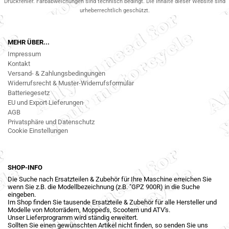
Druckfehler. Farbabweichungen sind technisch bedingt. Die Inhalte dieser Website sind
urheberrechtlich geschützt.
MEHR ÜBER...
Impressum
Kontakt
Versand- & Zahlungsbedingungen
Widerrufsrecht & Muster-Widerrufsformular
Batteriegesetz
EU und Export Lieferungen
AGB
Privatsphäre und Datenschutz
Cookie Einstellungen
SHOP-INFO
Die Suche nach Ersatzteilen & Zubehör für Ihre Maschine erreichen Sie
wenn Sie z.B. die Modellbezeichnung (z.B. "GPZ 900R) in die Suche
eingeben.
Im Shop finden Sie tausende Ersatzteile & Zubehör für alle Hersteller und
Modelle von Motorrädern, Mopped's, Scootern und ATV's.
Unser Lieferprogramm wird ständig erweitert.
Sollten Sie einen gewünschten Artikel nicht finden, so senden Sie uns