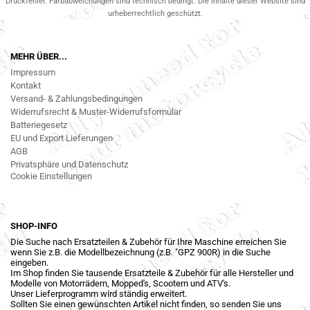
Druckfehler. Farbabweichungen sind technisch bedingt. Die Inhalte dieser Website sind
urheberrechtlich geschützt.
MEHR ÜBER...
Impressum
Kontakt
Versand- & Zahlungsbedingungen
Widerrufsrecht & Muster-Widerrufsformular
Batteriegesetz
EU und Export Lieferungen
AGB
Privatsphäre und Datenschutz
Cookie Einstellungen
SHOP-INFO
Die Suche nach Ersatzteilen & Zubehör für Ihre Maschine erreichen Sie
wenn Sie z.B. die Modellbezeichnung (z.B. "GPZ 900R) in die Suche
eingeben.
Im Shop finden Sie tausende Ersatzteile & Zubehör für alle Hersteller und
Modelle von Motorrädern, Mopped's, Scootern und ATV's.
Unser Lieferprogramm wird ständig erweitert.
Sollten Sie einen gewünschten Artikel nicht finden, so senden Sie uns