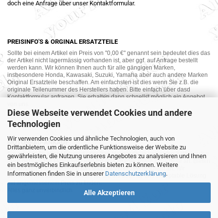
doch eine Anfrage über unser Kontaktformular.
PREISINFO'S & ORGINAL ERSATZTEILE
Sollte bei einem Artikel ein Preis von "0,00 €" genannt sein bedeutet dies das
der Artikel nicht lagermässig vorhanden ist, aber ggf. auf Anfrage bestellt
werden kann. Wir können Ihnen auch für alle gängigen Marken,
insbesondere Honda, Kawasaki, Suzuki, Yamaha aber auch andere Marken
Original Ersatzteile beschaffen. Am einfachsten ist dies wenn Sie z.B. die
originale Teilenummer des Herstellers haben. Bitte einfach über dasd
Kontaktformular anfragen. Sie erhalten dann schnellst möglich ein Angebot
von uns.
Diese Webseite verwendet Cookies und andere
Technologien
Wir verwenden Cookies und ähnliche Technologien, auch von
MOTORRAD-ANKAUF
Drittanbietern, um die ordentliche Funktionsweise der Website zu
Sie möchte Ihr altes Motorrad oder Ihre Motorradteile verkaufen ? Wir kaufen
gewährleisten, die Nutzung unseres Angebotes zu analysieren und Ihnen
auch gebrauchte Motorräder und Ersatzteilträger sowie Ersatzteile an. Bieten
ein bestmögliches Einkaufserlebnis bieten zu können. Weitere
Sie uns doch unverbindlich das was Sie verkaufen möchten an. Wir
Informationen finden Sie in unserer
Datenschutzerklärung
.
bemühen uns dann eine sowohl für Sie als auch für uns akzeptable Lösung
mit angemessenem Preis zu finden.
Alles ganz unverbindlich.
Alle Akzeptieren