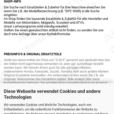
SHOP-INFO
Die Suche nach Ersatzteilen & Zubehör für Ihre Maschine erreichen Sie
wenn Sie z.B. die Modellbezeichnung (z.B. "GPZ 900R) in die Suche
eingeben.
Im Shop finden Sie tausende Ersatzteile & Zubehör für alle Hersteller und
Modelle von Motorrädern, Mopped's, Scootern und ATV's.
Unser Lieferprogramm wird ständig erweitert.
Sollten Sie einen gewünschten Artikel nicht finden, so senden Sie uns
doch eine Anfrage über unser Kontaktformular.
PREISINFO'S & ORGINAL ERSATZTEILE
Sollte bei einem Artikel ein Preis von "0,00 €" genannt sein bedeutet dies das
der Artikel nicht lagermässig vorhanden ist, aber ggf. auf Anfrage bestellt
werden kann. Wir können Ihnen auch für alle gängigen Marken,
insbesondere Honda, Kawasaki, Suzuki, Yamaha aber auch andere Marken
Original Ersatzteile beschaffen. Am einfachsten ist dies wenn Sie z.B. die
originale Teilenummer des Herstellers haben. Bitte einfach über dasd
Kontaktformular anfragen. Sie erhalten dann schnellst möglich ein Angebot
von uns.
Diese Webseite verwendet Cookies und andere
Technologien
Wir verwenden Cookies und ähnliche Technologien, auch von
MOTORRAD-ANKAUF
Drittanbietern, um die ordentliche Funktionsweise der Website zu
Sie möchte Ihr altes Motorrad oder Ihre Motorradteile verkaufen ? Wir kaufen
gewährleisten, die Nutzung unseres Angebotes zu analysieren und Ihnen