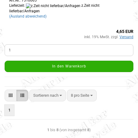
Art.Nr.: 7510065
Lieferzeit:
z.Zeit nicht
lieferbar/Anfragen
(Ausland abweichend)
4,65 EUR
inkl. 19% MwSt. zzgl.
Versand
In den Warenkorb
Sortieren nach
8 pro Seite
1
1
bis
8
(von insgesamt
8
)