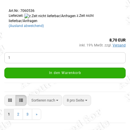
Art.Nr.: 7060536
Lieferzeit:
z.Zeit nicht
lieferbar/Anfragen
(Ausland abweichend)
8,70 EUR
inkl. 19% MwSt. zzgl.
Versand
In den Warenkorb
Sortieren nach
8 pro Seite
1
2
3
»