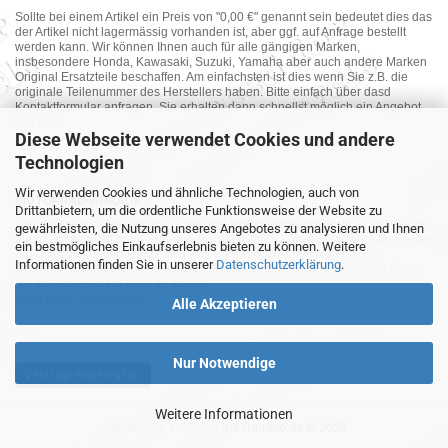
Sollte bei einem Artikel ein Preis von "0,00 €" genannt sein bedeutet dies das
der Artikel nicht lagermässig vorhanden ist, aber ggf. auf Anfrage bestellt
werden kann. Wir können Ihnen auch für alle gängigen Marken,
insbesondere Honda, Kawasaki, Suzuki, Yamaha aber auch andere Marken
Original Ersatzteile beschaffen. Am einfachsten ist dies wenn Sie z.B. die
originale Teilenummer des Herstellers haben. Bitte einfach über dasd
Kontaktformular anfragen. Sie erhalten dann schnellst möglich ein Angebot
von uns.
Diese Webseite verwendet Cookies und andere
Technologien
Wir verwenden Cookies und ähnliche Technologien, auch von
MOTORRAD-ANKAUF
Drittanbietern, um die ordentliche Funktionsweise der Website zu
Sie möchte Ihr altes Motorrad oder Ihre Motorradteile verkaufen ? Wir kaufen
gewährleisten, die Nutzung unseres Angebotes zu analysieren und Ihnen
auch gebrauchte Motorräder und Ersatzteilträger sowie Ersatzteile an. Bieten
ein bestmögliches Einkaufserlebnis bieten zu können. Weitere
Sie uns doch unverbindlich das was Sie verkaufen möchten an. Wir
Informationen finden Sie in unserer
Datenschutzerklärung
.
bemühen uns dann eine sowohl für Sie als auch für uns akzeptable Lösung
mit angemessenem Preis zu finden.
Alles ganz unverbindlich.
Alle Akzeptieren
Nur Notwendige
Vertrag widerrufen
Weitere Informationen
Onlineshop eröffnen
mit Gambio.de © 2023