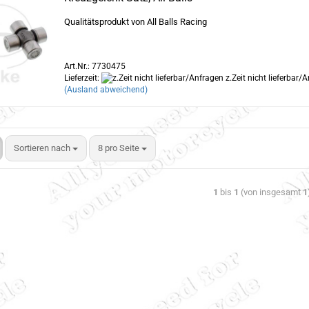
Qualitätsprodukt von All Balls Racing
Art.Nr.: 7730475
Lieferzeit:
z.Zeit nicht lieferbar/
(Ausland abweichend)
Sortieren nach
8 pro Seite
1
bis
1
(von insgesamt
1