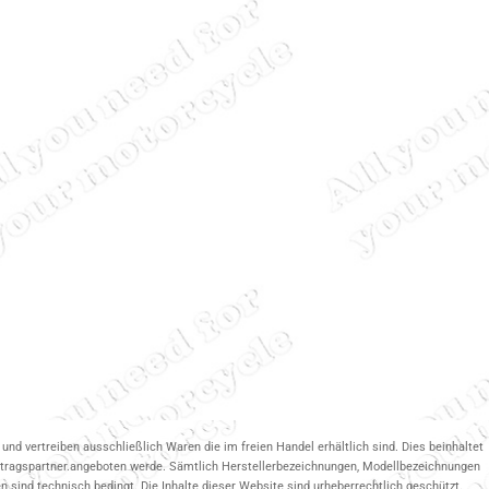
und vertreiben ausschließlich Waren die im freien Handel erhältlich sind. Dies beinhaltet
ertragspartner.angeboten werde. Sämtlich Herstellerbezeichnungen, Modellbezeichnungen
 sind technisch bedingt. Die Inhalte dieser Website sind urheberrechtlich geschützt.