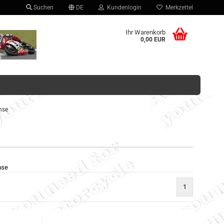
Suchen
DE
Kundenlogin
Merkzettel
hlen
Ihr Warenkorb
0,00 EUR
hse
Konto erstellen
Passwort vergessen?
hse
1