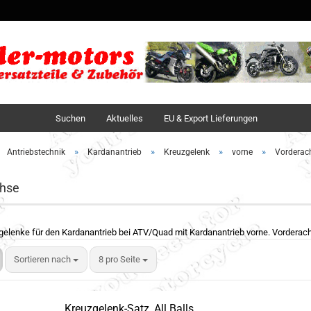
Sprache auswä
Lieferland
Suchen
Aktuelles
EU & Export Lieferungen
»
»
»
»
Antriebstechnik
Kardanantrieb
Kreuzgelenk
vorne
Vorderac
hse
elenke für den Kardanantrieb bei ATV/Quad mit Kardanantrieb vorne. Vorderac
Sortieren nach
8 pro Seite
Kreuzgelenk-Satz, All Balls