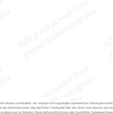
ieler Marken und Modelle. Wir sind kein Vertragshändler irgendwelcher Fahrzeughersteller 
on den Markenhersteller über den freien Teilehandel oder über deren Vertriebsnetz und V
 dienen nur zur Referenz. Keine Haftung für Irrtümer oder Druckfehler. Farbabweichungen