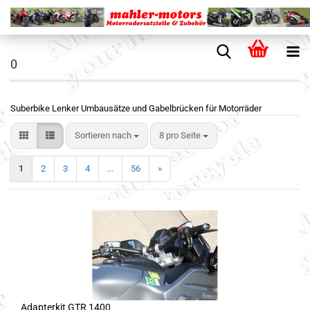
0
Suberbike Lenker Umbausätze und Gabelbrücken für Motorräder
Sortieren nach
8 pro Seite
1
2
3
4
...
56
»
Adapterkit GTR 1400