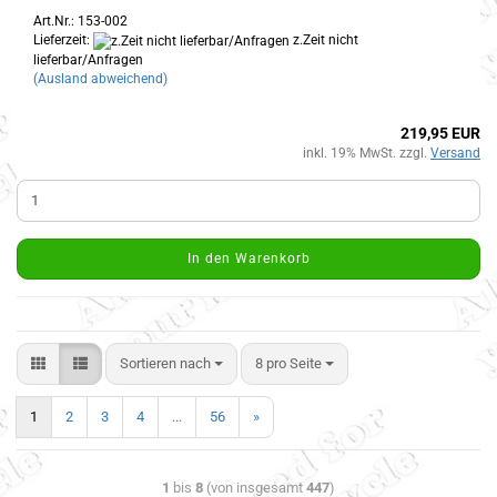
Art.Nr.: 153-002
Lieferzeit:
z.Zeit nicht
lieferbar/Anfragen
(Ausland abweichend)
219,95 EUR
inkl. 19% MwSt. zzgl.
Versand
In den Warenkorb
Sortieren nach
8 pro Seite
1
2
3
4
...
56
»
1
bis
8
(von insgesamt
447
)