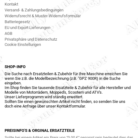
Kontakt
Versand- & Zahlungsbedingungen
Widerrufsrecht & Muster-Widerrufsformular
Batteriegesetz
EU und Export Lieferungen
AGB
Privatsphäre und Datenschutz
Cookie Einstellungen
SHOP-INFO
Die Suche nach Ersatzteilen & Zubehör für Ihre Maschine erreichen Sie
wenn Sie z.B. die Modellbezeichnung (z.B. "GPZ 900R) in die Suche
eingeben.
Im Shop finden Sie tausende Ersatzteile & Zubehör für alle Hersteller und
Modelle von Motorrädern, Mopped's, Scootern und ATV's.
Unser Lieferprogramm wird ständig erweitert.
Sollten Sie einen gewünschten Artikel nicht finden, so senden Sie uns
doch eine Anfrage über unser Kontaktformular.
PREISINFO'S & ORGINAL ERSATZTEILE
Sollte bei einem Artikel ein Preis von "0,00 €" genannt sein bedeutet dies das