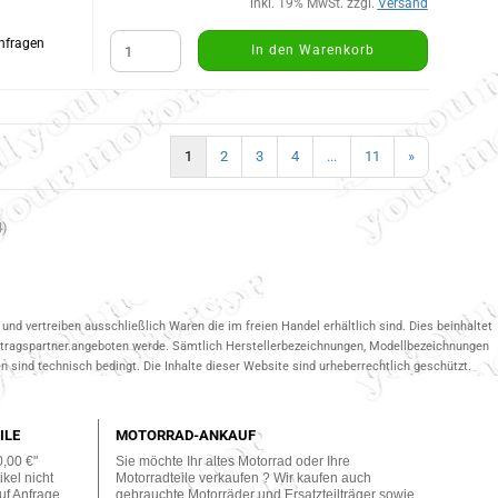
inkl. 19% MwSt. zzgl.
Versand
Anfragen
In den Warenkorb
1
2
3
4
...
11
»
4
)
und vertreiben ausschließlich Waren die im freien Handel erhältlich sind. Dies beinhaltet
ertragspartner.angeboten werde. Sämtlich Herstellerbezeichnungen, Modellbezeichnungen
 sind technisch bedingt. Die Inhalte dieser Website sind urheberrechtlich geschützt.
ILE
MOTORRAD-ANKAUF
0,00 €"
Sie möchte Ihr altes Motorrad oder Ihre
kel nicht
Motorradteile verkaufen ? Wir kaufen auch
uf Anfrage
gebrauchte Motorräder und Ersatzteilträger sowie