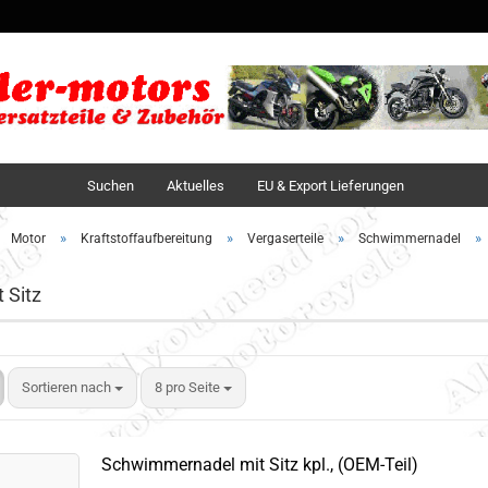
Sprache auswä
Lieferland
Suchen
Aktuelles
EU & Export Lieferungen
»
»
»
»
Motor
Kraftstoffaufbereitung
Vergaserteile
Schwimmernadel
 Sitz
Sortieren nach
8 pro Seite
Schwimmernadel mit Sitz kpl., (OEM-Teil)