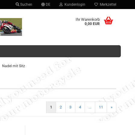
Suchen
DE
Kundenlogin
Merkzettel
hlen
Ihr Warenkorb
0,00 EUR
Nadel mit Sitz
Konto erstellen
Passwort vergessen?
1
2
3
4
...
11
»