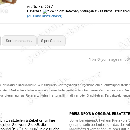
Art.Nr.: 7240597
Lieferzeit:
z.Zeit nicht lieferbar/
(Ausland abweichend)
Sortieren nach
8 pro Seite
1
bis
8
(von insgesamt
8
ieler Marken und Modelle. Wir sind kein Vertragshändler irgendwelcher Fahrzeughersteller 
on den Markenhersteller über den freien Teilehandel oder über deren Vertriebsnetz und V
 dienen nur zur Referenz. Keine Haftung für Irrtümer oder Druckfehler. Farbabweichungen
PREISINFO'S & ORGINAL ERSATZTE
ch Ersatzteilen & Zubehör für Ihre
Sollte bei einem Artikel ein Preis von "
eichen Sie wenn Sie z.B. die
genannt sein bedeutet dies das der Arti
hnung (z.B. "GPZ 900R) in die Suche
lagermässig vorhanden ist, aber ggf. a