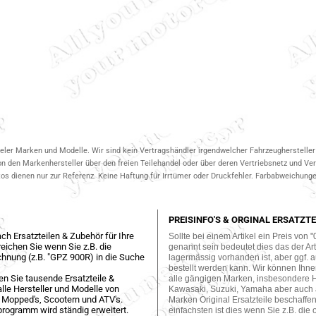
ieler Marken und Modelle. Wir sind kein Vertragshändler irgendwelcher Fahrzeughersteller 
on den Markenhersteller über den freien Teilehandel oder über deren Vertriebsnetz und V
 dienen nur zur Referenz. Keine Haftung für Irrtümer oder Druckfehler. Farbabweichungen
PREISINFO'S & ORGINAL ERSATZTE
ch Ersatzteilen & Zubehör für Ihre
Sollte bei einem Artikel ein Preis von "
eichen Sie wenn Sie z.B. die
genannt sein bedeutet dies das der Arti
hnung (z.B. "GPZ 900R) in die Suche
lagermässig vorhanden ist, aber ggf. a
bestellt werden kann. Wir können Ihne
en Sie tausende Ersatzteile &
alle gängigen Marken, insbesondere 
lle Hersteller und Modelle von
Kawasaki, Suzuki, Yamaha aber auch
 Mopped's, Scootern und ATV's.
Marken Original Ersatzteile beschaffe
programm wird ständig erweitert.
einfachsten ist dies wenn Sie z.B. die 