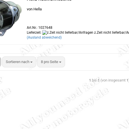
von Hella
Art.Nr.: 1027648
Lieferzeit:
z.Zeit nicht lieferbar/
(Ausland abweichend)
Sortieren nach
8 pro Seite
1
bis
1
(von insgesamt
1