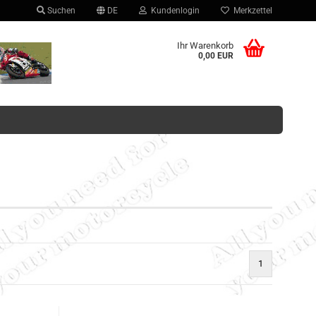
Suchen
DE
Kundenlogin
Merkzettel
hlen
Ihr Warenkorb
0,00 EUR
Konto erstellen
Passwort vergessen?
1