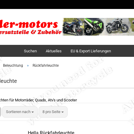
Sprache auswä
Lieferland
Suchen
Aktuelles
EU & Export Lieferungen
»
Beleuchtung
Rückfahrleuchte
leuchte
hten für Motorräder, Quads, Atv's und Scooter
Sortieren nach
8 pro Seite
Hella Rückfahrleuchte