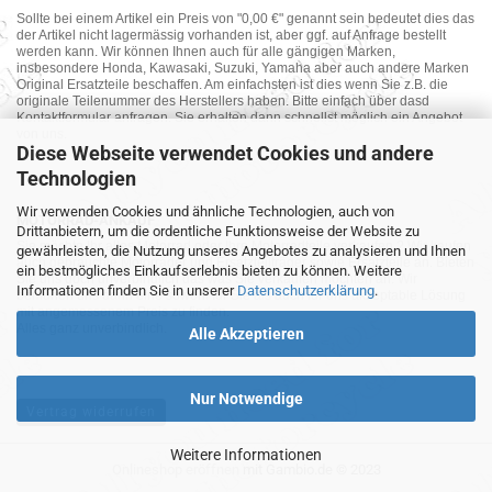
Sollte bei einem Artikel ein Preis von "0,00 €" genannt sein bedeutet dies das
der Artikel nicht lagermässig vorhanden ist, aber ggf. auf Anfrage bestellt
werden kann. Wir können Ihnen auch für alle gängigen Marken,
insbesondere Honda, Kawasaki, Suzuki, Yamaha aber auch andere Marken
Original Ersatzteile beschaffen. Am einfachsten ist dies wenn Sie z.B. die
originale Teilenummer des Herstellers haben. Bitte einfach über dasd
Kontaktformular anfragen. Sie erhalten dann schnellst möglich ein Angebot
von uns.
Diese Webseite verwendet Cookies und andere
Technologien
Wir verwenden Cookies und ähnliche Technologien, auch von
MOTORRAD-ANKAUF
Drittanbietern, um die ordentliche Funktionsweise der Website zu
Sie möchte Ihr altes Motorrad oder Ihre Motorradteile verkaufen ? Wir kaufen
gewährleisten, die Nutzung unseres Angebotes zu analysieren und Ihnen
auch gebrauchte Motorräder und Ersatzteilträger sowie Ersatzteile an. Bieten
ein bestmögliches Einkaufserlebnis bieten zu können. Weitere
Sie uns doch unverbindlich das was Sie verkaufen möchten an. Wir
Informationen finden Sie in unserer
Datenschutzerklärung
.
bemühen uns dann eine sowohl für Sie als auch für uns akzeptable Lösung
mit angemessenem Preis zu finden.
Alles ganz unverbindlich.
Alle Akzeptieren
Nur Notwendige
Vertrag widerrufen
Weitere Informationen
Onlineshop eröffnen
mit Gambio.de © 2023