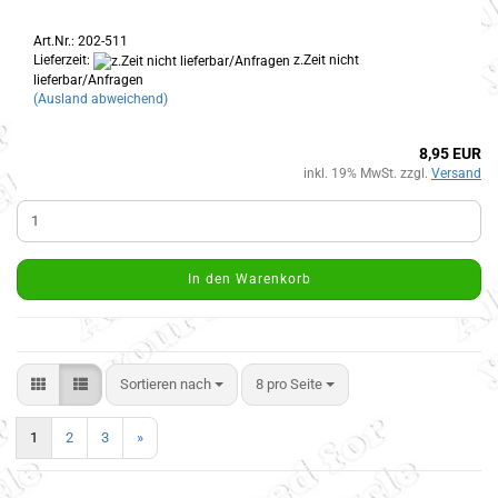
Art.Nr.: 202-511
Lieferzeit:
z.Zeit nicht
lieferbar/Anfragen
(Ausland abweichend)
8,95 EUR
inkl. 19% MwSt. zzgl.
Versand
In den Warenkorb
Sortieren nach
8 pro Seite
1
2
3
»