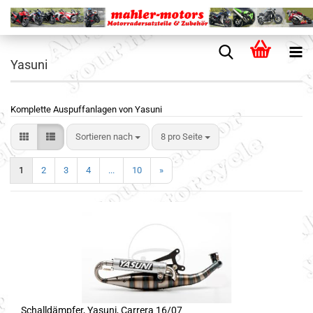
Yasuni
Komplette Auspuffanlagen von Yasuni
Sortieren nach
8 pro Seite
1
2
3
4
...
10
»
Schalldämpfer, Yasuni, Carrera 16/07