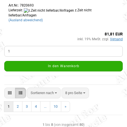
Art.Nr.: 7820693
Lieferzeit:
z.Zeit nicht
lieferbar/Anfragen
(Ausland abweichend)
81,81 EUR
inkl. 19% MwSt. zzgl.
Versand
In den Warenkorb
Sortieren nach
8 pro Seite
1
2
3
4
...
10
»
1
bis
8
(von insgesamt
80
)