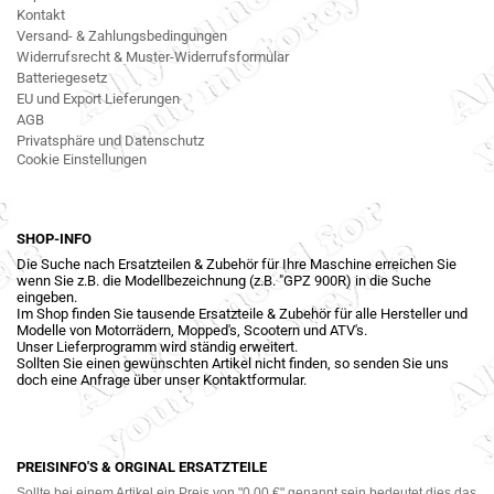
Kontakt
Versand- & Zahlungsbedingungen
Widerrufsrecht & Muster-Widerrufsformular
Batteriegesetz
EU und Export Lieferungen
AGB
Privatsphäre und Datenschutz
Cookie Einstellungen
SHOP-INFO
Die Suche nach Ersatzteilen & Zubehör für Ihre Maschine erreichen Sie
wenn Sie z.B. die Modellbezeichnung (z.B. "GPZ 900R) in die Suche
eingeben.
Im Shop finden Sie tausende Ersatzteile & Zubehör für alle Hersteller und
Modelle von Motorrädern, Mopped's, Scootern und ATV's.
Unser Lieferprogramm wird ständig erweitert.
Sollten Sie einen gewünschten Artikel nicht finden, so senden Sie uns
doch eine Anfrage über unser Kontaktformular.
PREISINFO'S & ORGINAL ERSATZTEILE
Sollte bei einem Artikel ein Preis von "0,00 €" genannt sein bedeutet dies das