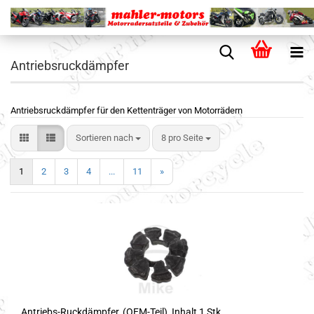
Antriebsruckdämpfer
Antriebsruckdämpfer für den Kettenträger von Motorrädern
Sortieren nach
8 pro Seite
1
2
3
4
...
11
»
Antriebs-Ruckdämpfer, (OEM-Teil), Inhalt 1 Stk.