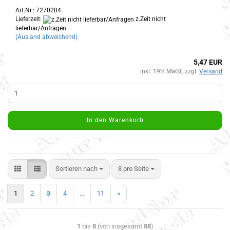
Art.Nr.: 7270204
Lieferzeit:
z.Zeit nicht
lieferbar/Anfragen
(Ausland abweichend)
5,47 EUR
inkl. 19% MwSt. zzgl.
Versand
In den Warenkorb
Sortieren nach
8 pro Seite
1
2
3
4
...
11
»
1
bis
8
(von insgesamt
88
)