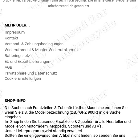
Druckfehler. Farbabweichungen sind technisch bedingt. Die Inhalte dieser Website sind
urheberrechtlich geschützt.
MEHR ÜBER...
Impressum
Kontakt
Versand- & Zahlungsbedingungen
Widerrufsrecht & Muster-Widerrufsformular
Batteriegesetz
EU und Export Lieferungen
AGB
Privatsphäre und Datenschutz
Cookie Einstellungen
SHOP-INFO
Die Suche nach Ersatzteilen & Zubehör für Ihre Maschine erreichen Sie
wenn Sie z.B. die Modellbezeichnung (z.B. "GPZ 900R) in die Suche
eingeben.
Im Shop finden Sie tausende Ersatzteile & Zubehör für alle Hersteller und
Modelle von Motorrädern, Mopped's, Scootern und ATV's.
Unser Lieferprogramm wird ständig erweitert.
Sollten Sie einen gewünschten Artikel nicht finden, so senden Sie uns