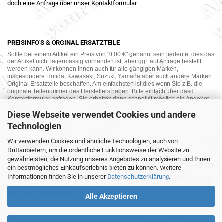
doch eine Anfrage über unser Kontaktformular.
PREISINFO'S & ORGINAL ERSATZTEILE
Sollte bei einem Artikel ein Preis von "0,00 €" genannt sein bedeutet dies das
der Artikel nicht lagermässig vorhanden ist, aber ggf. auf Anfrage bestellt
werden kann. Wir können Ihnen auch für alle gängigen Marken,
insbesondere Honda, Kawasaki, Suzuki, Yamaha aber auch andere Marken
Original Ersatzteile beschaffen. Am einfachsten ist dies wenn Sie z.B. die
originale Teilenummer des Herstellers haben. Bitte einfach über dasd
Kontaktformular anfragen. Sie erhalten dann schnellst möglich ein Angebot
von uns.
Diese Webseite verwendet Cookies und andere
Technologien
Wir verwenden Cookies und ähnliche Technologien, auch von
MOTORRAD-ANKAUF
Drittanbietern, um die ordentliche Funktionsweise der Website zu
Sie möchte Ihr altes Motorrad oder Ihre Motorradteile verkaufen ? Wir kaufen
gewährleisten, die Nutzung unseres Angebotes zu analysieren und Ihnen
auch gebrauchte Motorräder und Ersatzteilträger sowie Ersatzteile an. Bieten
ein bestmögliches Einkaufserlebnis bieten zu können. Weitere
Sie uns doch unverbindlich das was Sie verkaufen möchten an. Wir
Informationen finden Sie in unserer
Datenschutzerklärung
.
bemühen uns dann eine sowohl für Sie als auch für uns akzeptable Lösung
mit angemessenem Preis zu finden.
Alles ganz unverbindlich.
Alle Akzeptieren