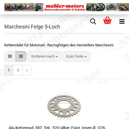
Marchesini Felge 5-Loch
Kettenräder für Motorrad - Racingfelgen des Herstellers Marchesini
Sortieren nach
8 pro Seite
1
2
»
Alu-Kettenrad, 38Z, Teil.: 520 silber, Esjot, Innen Ø : 076,