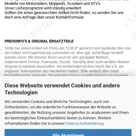
Modelle von Motorrädern, Mopped's, Scootern und ATV's.
Unser Lieferprogramm wird ständig erweitert.
Sollten Sie einen gewünschten Artikel nicht finden, so senden Sie uns
doch eine Anfrage über unser Kontaktformular.
PREISINFO'S & ORGINAL ERSATZTEILE
Sollte bei einem Artikel ein Preis von "0,00 €" genannt sein bedeutet dies das
der Artikel nicht lagermässig vorhanden ist, aber ggf. auf Anfrage bestellt
werden kann. Wir können Ihnen auch für alle gängigen Marken,
insbesondere Honda, Kawasaki, Suzuki, Yamaha aber auch andere Marken
Original Ersatzteile beschaffen. Am einfachsten ist dies wenn Sie z.B. die
originale Teilenummer des Herstellers haben. Bitte einfach über dasd
Kontaktformular anfragen. Sie erhalten dann schnellst möglich ein Angebot
von uns.
Diese Webseite verwendet Cookies und andere
Technologien
Wir verwenden Cookies und ähnliche Technologien, auch von
MOTORRAD-ANKAUF
Drittanbietern, um die ordentliche Funktionsweise der Website zu
Sie möchte Ihr altes Motorrad oder Ihre Motorradteile verkaufen ? Wir kaufen
gewährleisten, die Nutzung unseres Angebotes zu analysieren und Ihnen
auch gebrauchte Motorräder und Ersatzteilträger sowie Ersatzteile an. Bieten
ein bestmögliches Einkaufserlebnis bieten zu können. Weitere
Sie uns doch unverbindlich das was Sie verkaufen möchten an. Wir
Informationen finden Sie in unserer
Datenschutzerklärung
.
bemühen uns dann eine sowohl für Sie als auch für uns akzeptable Lösung
mit angemessenem Preis zu finden.
Alles ganz unverbindlich.
Alle Akzeptieren