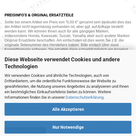
PREISINFO'S & ORGINAL ERSATZTEILE
Sollte bei einem Artikel ein Preis von "0,00 €" genannt sein bedeutet dies das
der Artikel nicht lagermässig vorhanden ist, aber ggf. auf Anfrage bestellt
werden kann. Wir können Ihnen auch für alle gängigen Marken,
insbesondere Honda, Kawasaki, Suzuki, Yamaha aber auch andere Marken
Original Ersatzteile beschaffen. Am einfachsten ist dies wenn Sie z.B. die
originale Teilenummer des Herstellers haben. Bitte einfach über dasd
Kontaktformular anfragen. Sie erhalten dann schnellst möglich ein Angebot
von uns.
Diese Webseite verwendet Cookies und andere
Technologien
Wir verwenden Cookies und ähnliche Technologien, auch von
MOTORRAD-ANKAUF
Drittanbietern, um die ordentliche Funktionsweise der Website zu
Sie möchte Ihr altes Motorrad oder Ihre Motorradteile verkaufen ? Wir kaufen
gewährleisten, die Nutzung unseres Angebotes zu analysieren und Ihnen
auch gebrauchte Motorräder und Ersatzteilträger sowie Ersatzteile an. Bieten
ein bestmögliches Einkaufserlebnis bieten zu können. Weitere
Sie uns doch unverbindlich das was Sie verkaufen möchten an. Wir
Informationen finden Sie in unserer
Datenschutzerklärung
.
bemühen uns dann eine sowohl für Sie als auch für uns akzeptable Lösung
mit angemessenem Preis zu finden.
Alles ganz unverbindlich.
Alle Akzeptieren
Nur Notwendige
Vertrag widerrufen