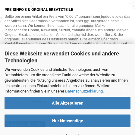
PREISINFO'S & ORGINAL ERSATZTEILE
Sollte bei einem Artikel ein Preis von "0,00 €" genannt sein bedeutet dies das
der Artikel nicht lagermässig vorhanden ist, aber ggf. auf Anfrage bestellt
werden kann. Wir können Ihnen auch für alle gängigen Marken,
insbesondere Honda, Kawasaki, Suzuki, Yamaha aber auch andere Marken
Original Ersatzteile beschaffen. Am einfachsten ist dies wenn Sie z.B. die
originale Teilenummer des Herstellers haben. Bitte einfach über dasd
Kontaktformular anfragen. Sie erhalten dann schnellst möglich ein Angebot
von uns.
Diese Webseite verwendet Cookies und andere
Technologien
Wir verwenden Cookies und ähnliche Technologien, auch von
MOTORRAD-ANKAUF
Drittanbietern, um die ordentliche Funktionsweise der Website zu
Sie möchte Ihr altes Motorrad oder Ihre Motorradteile verkaufen ? Wir kaufen
gewährleisten, die Nutzung unseres Angebotes zu analysieren und Ihnen
auch gebrauchte Motorräder und Ersatzteilträger sowie Ersatzteile an. Bieten
ein bestmögliches Einkaufserlebnis bieten zu können. Weitere
Sie uns doch unverbindlich das was Sie verkaufen möchten an. Wir
Informationen finden Sie in unserer
Datenschutzerklärung
.
bemühen uns dann eine sowohl für Sie als auch für uns akzeptable Lösung
mit angemessenem Preis zu finden.
Alles ganz unverbindlich.
Alle Akzeptieren
Nur Notwendige
Vertrag widerrufen