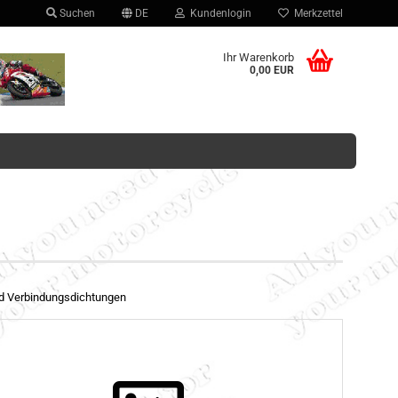
Suchen
DE
Kundenlogin
Merkzettel
hlen
Ihr Warenkorb
0,00 EUR
Konto erstellen
Passwort vergessen?
d Verbindungsdichtungen