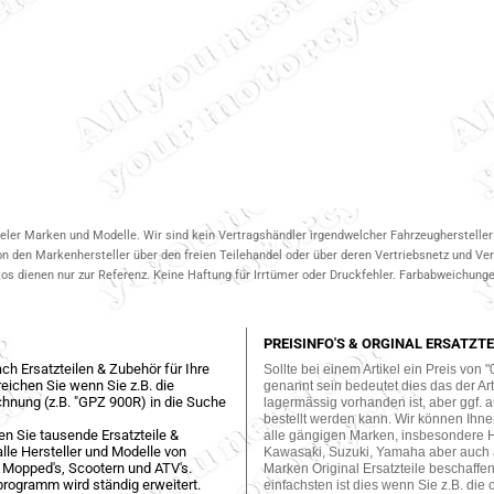
ieler Marken und Modelle. Wir sind kein Vertragshändler irgendwelcher Fahrzeughersteller 
on den Markenhersteller über den freien Teilehandel oder über deren Vertriebsnetz und V
 dienen nur zur Referenz. Keine Haftung für Irrtümer oder Druckfehler. Farbabweichungen
PREISINFO'S & ORGINAL ERSATZTE
ch Ersatzteilen & Zubehör für Ihre
Sollte bei einem Artikel ein Preis von "
eichen Sie wenn Sie z.B. die
genannt sein bedeutet dies das der Arti
hnung (z.B. "GPZ 900R) in die Suche
lagermässig vorhanden ist, aber ggf. a
bestellt werden kann. Wir können Ihne
en Sie tausende Ersatzteile &
alle gängigen Marken, insbesondere 
lle Hersteller und Modelle von
Kawasaki, Suzuki, Yamaha aber auch
 Mopped's, Scootern und ATV's.
Marken Original Ersatzteile beschaffe
programm wird ständig erweitert.
einfachsten ist dies wenn Sie z.B. die 