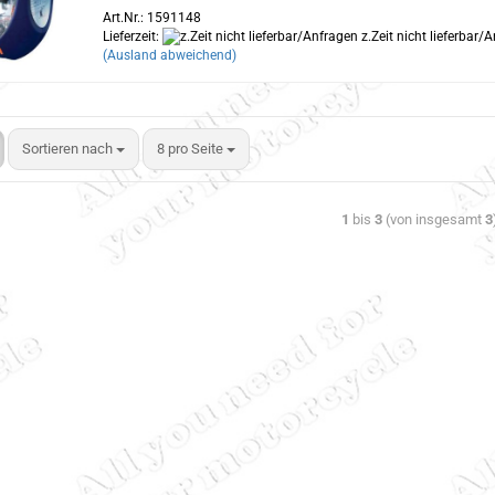
Art.Nr.: 1591148
Lieferzeit:
z.Zeit nicht lieferbar/
(Ausland abweichend)
Sortieren nach
8 pro Seite
1
bis
3
(von insgesamt
3