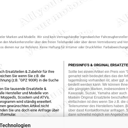
ieler Marken und Modelle. Wir sind kein Vertragshändler irgendwelcher Fahrzeughersteller 
on den Markenhersteller über den freien Teilehandel oder über deren Vertriebsnetz und V
 dienen nur zur Referenz. Keine Haftung für Irrtümer oder Druckfehler. Farbabweichungen
PREISINFO'S & ORGINAL ERSATZTE
ch Ersatzteilen & Zubehör für Ihre
Sollte bei einem Artikel ein Preis von "
eichen Sie wenn Sie z.B. die
genannt sein bedeutet dies das der Arti
hnung (z.B. "GPZ 900R) in die Suche
lagermässig vorhanden ist, aber ggf. a
bestellt werden kann. Wir können Ihne
en Sie tausende Ersatzteile &
alle gängigen Marken, insbesondere 
lle Hersteller und Modelle von
Kawasaki, Suzuki, Yamaha aber auch
 Mopped's, Scootern und ATV's.
Marken Original Ersatzteile beschaffe
programm wird ständig erweitert.
einfachsten ist dies wenn Sie z.B. die 
einen gewünschten Artikel nicht
Teilenummer des Herstellers haben. Bi
enden Sie uns doch eine Anfrage über
über dasd Kontaktformular anfragen. S
tformular.
dann schnellst möglich ein Angebot vo
 Technologien