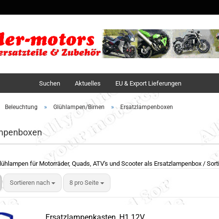
Sprache auswä
Lieferland
Suchen
Aktuelles
EU & Export Lieferungen
»
»
Beleuchtung
Glühlampen/Birnen
Ersatzlampenboxen
ampenboxen
lühlampen für Motorräder, Quads, ATV's und Scooter als Ersatzlampenbox / Sor
Sortieren nach
8 pro Seite
Ersatzlampenkasten, H1 12V