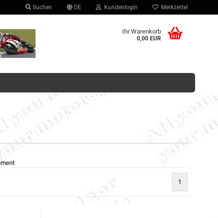
Suchen
DE
Kundenlogin
Merkzettel
hlen
Ihr Warenkorb
0,00 EUR
Konto erstellen
Passwort vergessen?
timent
1