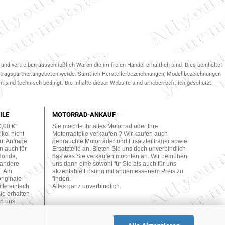
und vertreiben ausschließlich Waren die im freien Handel erhältlich sind. Dies beinhaltet
ertragspartner.angeboten werde. Sämtlich Herstellerbezeichnungen, Modellbezeichnungen
 sind technisch bedingt. Die Inhalte dieser Website sind urheberrechtlich geschützt.
ILE
MOTORRAD-ANKAUF
0,00 €"
Sie möchte Ihr altes Motorrad oder Ihre
kel nicht
Motorradteile verkaufen ? Wir kaufen auch
uf Anfrage
gebrauchte Motorräder und Ersatzteilträger sowie
n auch für
Ersatzteile an. Bieten Sie uns doch unverbindlich
Honda,
das was Sie verkaufen möchten an. Wir bemühen
 andere
uns dann eine sowohl für Sie als auch für uns
n. Am
akzeptable Lösung mit angemessenem Preis zu
originale
finden.
tte einfach
Alles ganz unverbindlich.
ie erhalten
n uns.