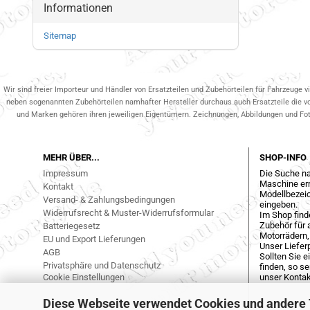
Informationen
Sitemap
Wir sind freier Importeur und Händler von Ersatzteilen und Zubehörteilen für Fahrzeuge v
neben sogenannten Zubehörteilen namhafter Hersteller durchaus auch Ersatzteile die v
und Marken gehören ihren jeweiligen Eigentümern. Zeichnungen, Abbildungen und Fotos
MEHR ÜBER...
SHOP-INFO
Impressum
Die Suche na
Maschine err
Kontakt
Modellbezeic
Versand- & Zahlungsbedingungen
eingeben.
Widerrufsrecht & Muster-Widerrufsformular
Im Shop find
Zubehör für a
Batteriegesetz
Motorrädern,
EU und Export Lieferungen
Unser Liefer
AGB
Sollten Sie 
Privatsphäre und Datenschutz
finden, so s
Cookie Einstellungen
unser Kontak
Diese Webseite verwendet Cookies und andere