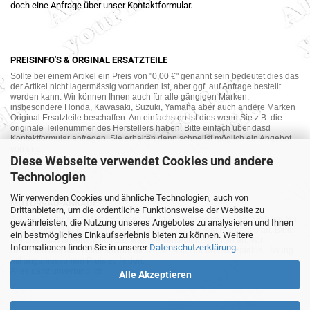
doch eine Anfrage über unser Kontaktformular.
PREISINFO'S & ORGINAL ERSATZTEILE
Sollte bei einem Artikel ein Preis von "0,00 €" genannt sein bedeutet dies das
der Artikel nicht lagermässig vorhanden ist, aber ggf. auf Anfrage bestellt
werden kann. Wir können Ihnen auch für alle gängigen Marken,
insbesondere Honda, Kawasaki, Suzuki, Yamaha aber auch andere Marken
Original Ersatzteile beschaffen. Am einfachsten ist dies wenn Sie z.B. die
originale Teilenummer des Herstellers haben. Bitte einfach über dasd
Kontaktformular anfragen. Sie erhalten dann schnellst möglich ein Angebot
von uns.
Diese Webseite verwendet Cookies und andere
Technologien
Wir verwenden Cookies und ähnliche Technologien, auch von
MOTORRAD-ANKAUF
Drittanbietern, um die ordentliche Funktionsweise der Website zu
Sie möchte Ihr altes Motorrad oder Ihre Motorradteile verkaufen ? Wir kaufen
gewährleisten, die Nutzung unseres Angebotes zu analysieren und Ihnen
auch gebrauchte Motorräder und Ersatzteilträger sowie Ersatzteile an. Bieten
ein bestmögliches Einkaufserlebnis bieten zu können. Weitere
Sie uns doch unverbindlich das was Sie verkaufen möchten an. Wir
Informationen finden Sie in unserer
Datenschutzerklärung
.
bemühen uns dann eine sowohl für Sie als auch für uns akzeptable Lösung
mit angemessenem Preis zu finden.
Alles ganz unverbindlich.
Alle Akzeptieren