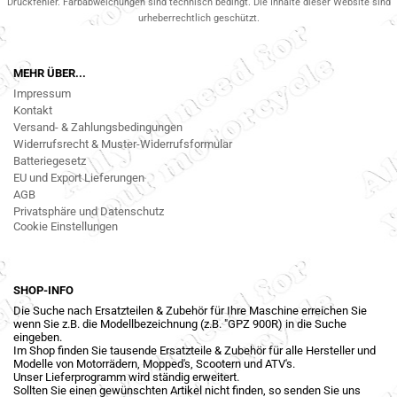
Druckfehler. Farbabweichungen sind technisch bedingt. Die Inhalte dieser Website sind
urheberrechtlich geschützt.
MEHR ÜBER...
Impressum
Kontakt
Versand- & Zahlungsbedingungen
Widerrufsrecht & Muster-Widerrufsformular
Batteriegesetz
EU und Export Lieferungen
AGB
Privatsphäre und Datenschutz
Cookie Einstellungen
SHOP-INFO
Die Suche nach Ersatzteilen & Zubehör für Ihre Maschine erreichen Sie
wenn Sie z.B. die Modellbezeichnung (z.B. "GPZ 900R) in die Suche
eingeben.
Im Shop finden Sie tausende Ersatzteile & Zubehör für alle Hersteller und
Modelle von Motorrädern, Mopped's, Scootern und ATV's.
Unser Lieferprogramm wird ständig erweitert.
Sollten Sie einen gewünschten Artikel nicht finden, so senden Sie uns