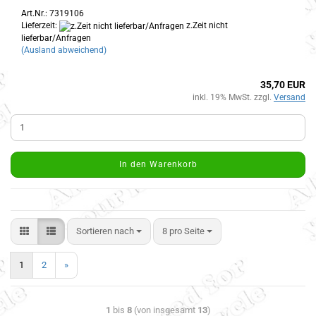
Art.Nr.: 7319106
Lieferzeit:
z.Zeit nicht
lieferbar/Anfragen
(Ausland abweichend)
35,70 EUR
inkl. 19% MwSt. zzgl.
Versand
In den Warenkorb
Sortieren nach
8 pro Seite
1
2
»
1
bis
8
(von insgesamt
13
)