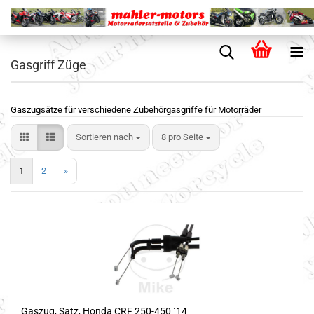
Gasgriff Züge
Gaszugsätze für verschiedene Zubehörgasgriffe für Motorräder
Sortieren nach
8 pro Seite
1
2
»
Gaszug, Satz, Honda CRF 250-450 ´14