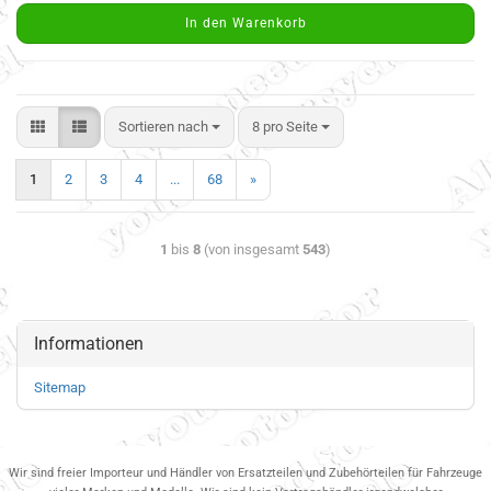
In den Warenkorb
Sortieren nach
8 pro Seite
1
2
3
4
...
68
»
1
bis
8
(von insgesamt
543
)
Informationen
Sitemap
Wir sind freier Importeur und Händler von Ersatzteilen und Zubehörteilen für Fahrzeuge