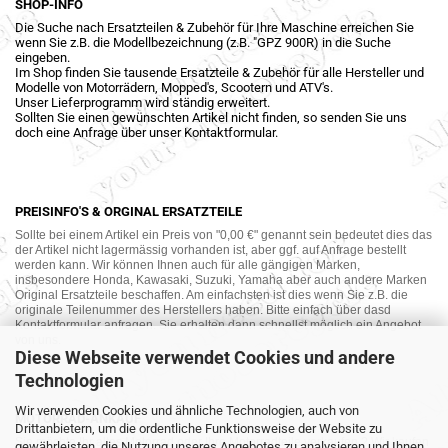
SHOP-INFO
Die Suche nach Ersatzteilen & Zubehör für Ihre Maschine erreichen Sie
wenn Sie z.B. die Modellbezeichnung (z.B. "GPZ 900R) in die Suche
eingeben.
Im Shop finden Sie tausende Ersatzteile & Zubehör für alle Hersteller und
Modelle von Motorrädern, Mopped's, Scootern und ATV's.
Unser Lieferprogramm wird ständig erweitert.
Sollten Sie einen gewünschten Artikel nicht finden, so senden Sie uns
doch eine Anfrage über unser Kontaktformular.
PREISINFO'S & ORGINAL ERSATZTEILE
Sollte bei einem Artikel ein Preis von "0,00 €" genannt sein bedeutet dies das
der Artikel nicht lagermässig vorhanden ist, aber ggf. auf Anfrage bestellt
werden kann. Wir können Ihnen auch für alle gängigen Marken,
insbesondere Honda, Kawasaki, Suzuki, Yamaha aber auch andere Marken
Original Ersatzteile beschaffen. Am einfachsten ist dies wenn Sie z.B. die
originale Teilenummer des Herstellers haben. Bitte einfach über dasd
Kontaktformular anfragen. Sie erhalten dann schnellst möglich ein Angebot
von uns.
Diese Webseite verwendet Cookies und andere
Technologien
Wir verwenden Cookies und ähnliche Technologien, auch von
MOTORRAD-ANKAUF
Drittanbietern, um die ordentliche Funktionsweise der Website zu
Sie möchte Ihr altes Motorrad oder Ihre Motorradteile verkaufen ? Wir kaufen
gewährleisten, die Nutzung unseres Angebotes zu analysieren und Ihnen