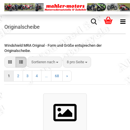
Originalscheibe
Windshield MRA Original - Form und Größe entsprechen der
Originalscheibe.
Sortieren nach
8 pro Seite
1
2
3
4
...
68
»