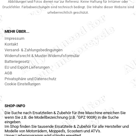
Abbildungen und Fotos dienen nur zur Referenz. Keine Haftung für Irrtümer oder
Druckfehler. Farbabweichungen sind technisch bedingt. Die Inhalte dieser Website sind
urheberrechtlich geschützt.
MEHR ÜBER...
Impressum
Kontakt
Versand- & Zahlungsbedingungen
Widerrufsrecht & Muster-Widerrufsformular
Batteriegesetz
EU und Export Lieferungen
AGB
Privatsphäre und Datenschutz
Cookie Einstellungen
SHOP-INFO
Die Suche nach Ersatzteilen & Zubehör für Ihre Maschine erreichen Sie
wenn Sie z.B. die Modellbezeichnung (z.B. "GPZ 900R) in die Suche
eingeben.
Im Shop finden Sie tausende Ersatzteile & Zubehör für alle Hersteller und
Modelle von Motorrädern, Mopped's, Scootern und ATV's.
Unser Lieferprogramm wird ständig erweitert.