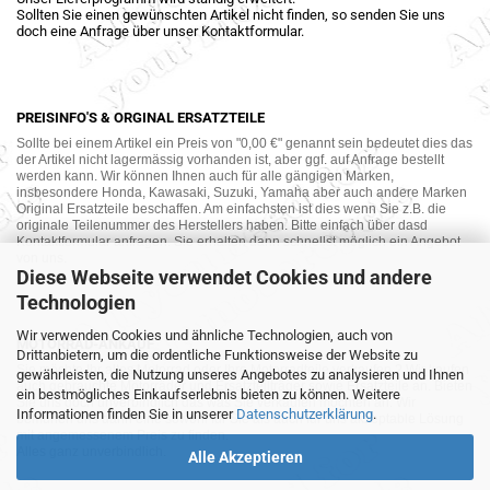
Sollten Sie einen gewünschten Artikel nicht finden, so senden Sie uns
doch eine Anfrage über unser Kontaktformular.
PREISINFO'S & ORGINAL ERSATZTEILE
Sollte bei einem Artikel ein Preis von "0,00 €" genannt sein bedeutet dies das
der Artikel nicht lagermässig vorhanden ist, aber ggf. auf Anfrage bestellt
werden kann. Wir können Ihnen auch für alle gängigen Marken,
insbesondere Honda, Kawasaki, Suzuki, Yamaha aber auch andere Marken
Original Ersatzteile beschaffen. Am einfachsten ist dies wenn Sie z.B. die
originale Teilenummer des Herstellers haben. Bitte einfach über dasd
Kontaktformular anfragen. Sie erhalten dann schnellst möglich ein Angebot
von uns.
Diese Webseite verwendet Cookies und andere
Technologien
Wir verwenden Cookies und ähnliche Technologien, auch von
MOTORRAD-ANKAUF
Drittanbietern, um die ordentliche Funktionsweise der Website zu
Sie möchte Ihr altes Motorrad oder Ihre Motorradteile verkaufen ? Wir kaufen
gewährleisten, die Nutzung unseres Angebotes zu analysieren und Ihnen
auch gebrauchte Motorräder und Ersatzteilträger sowie Ersatzteile an. Bieten
ein bestmögliches Einkaufserlebnis bieten zu können. Weitere
Sie uns doch unverbindlich das was Sie verkaufen möchten an. Wir
Informationen finden Sie in unserer
Datenschutzerklärung
.
bemühen uns dann eine sowohl für Sie als auch für uns akzeptable Lösung
mit angemessenem Preis zu finden.
Alles ganz unverbindlich.
Alle Akzeptieren