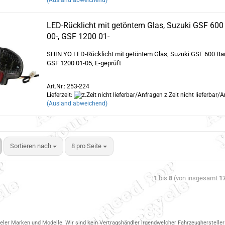
(Ausland abweichend)
LED-Rücklicht mit getöntem Glas, Suzuki GSF 600
00-, GSF 1200 01-
SHIN YO LED-Rücklicht mit getöntem Glas, Suzuki GSF 600 Ban
GSF 1200 01-05, E-geprüft
Art.Nr.: 253-224
Lieferzeit:
z.Zeit nicht lieferbar/
(Ausland abweichend)
Sortieren nach
8 pro Seite
1
bis
8
(von insgesamt
1
ieler Marken und Modelle. Wir sind kein Vertragshändler irgendwelcher Fahrzeughersteller 