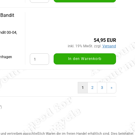
 Bandit
dit 00-04,
54,95 EUR
inkl. 19% MwSt. zzgl.
Versand
Anfragen
In den Warenkorb
1
2
3
»
7
)
und vertreiben ausschließlich Waren die im freien Handel erhältlich sind. Dies beinhaltet