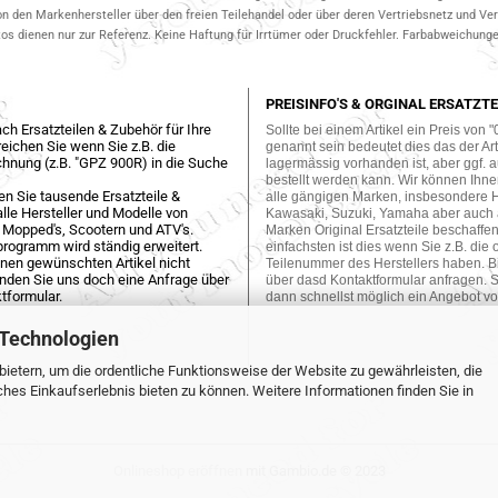
on den Markenhersteller über den freien Teilehandel oder über deren Vertriebsnetz und V
 dienen nur zur Referenz. Keine Haftung für Irrtümer oder Druckfehler. Farbabweichungen
PREISINFO'S & ORGINAL ERSATZTE
ch Ersatzteilen & Zubehör für Ihre
Sollte bei einem Artikel ein Preis von "
eichen Sie wenn Sie z.B. die
genannt sein bedeutet dies das der Arti
hnung (z.B. "GPZ 900R) in die Suche
lagermässig vorhanden ist, aber ggf. a
bestellt werden kann. Wir können Ihne
en Sie tausende Ersatzteile &
alle gängigen Marken, insbesondere 
lle Hersteller und Modelle von
Kawasaki, Suzuki, Yamaha aber auch
 Mopped's, Scootern und ATV's.
Marken Original Ersatzteile beschaffe
programm wird ständig erweitert.
einfachsten ist dies wenn Sie z.B. die 
einen gewünschten Artikel nicht
Teilenummer des Herstellers haben. Bi
enden Sie uns doch eine Anfrage über
über dasd Kontaktformular anfragen. S
tformular.
dann schnellst möglich ein Angebot vo
 Technologien
ietern, um die ordentliche Funktionsweise der Website zu gewährleisten, die
es Einkaufserlebnis bieten zu können. Weitere Informationen finden Sie in
Onlineshop eröffnen
mit Gambio.de © 2023