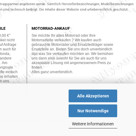
ertragspartner.angeboten werde. Sämtlich Herstellerbezeichnungen, Modellbezeichnungen
 sind technisch bedingt. Die Inhalte dieser Website sind urheberrechtlich geschützt.
ILE
MOTORRAD-ANKAUF
0,00 €"
Sie möchte Ihr altes Motorrad oder Ihre
kel nicht
Motorradteile verkaufen ? Wir kaufen auch
uf Anfrage
gebrauchte Motorräder und Ersatzteilträger sowie
n auch für
Ersatzteile an. Bieten Sie uns doch unverbindlich
Honda,
das was Sie verkaufen möchten an. Wir bemühen
 andere
uns dann eine sowohl für Sie als auch für uns
n. Am
akzeptable Lösung mit angemessenem Preis zu
originale
finden.
tte einfach
Alles ganz unverbindlich.
ie erhalten
n uns.
Alle Akzeptieren
Nur Notwendige
Weitere Informationen