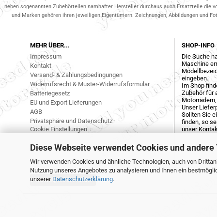
neben sogenannten Zubehörteilen namhafter Hersteller durchaus auch Ersatzteile die v
und Marken gehören ihren jeweiligen Eigentümern. Zeichnungen, Abbildungen und Fotos
MEHR ÜBER...
SHOP-INFO
Impressum
Die Suche na
Maschine err
Kontakt
Modellbezeic
Versand- & Zahlungsbedingungen
eingeben.
Widerrufsrecht & Muster-Widerrufsformular
Im Shop find
Zubehör für a
Batteriegesetz
Motorrädern,
EU und Export Lieferungen
Unser Liefer
AGB
Sollten Sie 
Privatsphäre und Datenschutz
finden, so s
Cookie Einstellungen
unser Kontak
Diese Webseite verwendet Cookies und andere
Wir verwenden Cookies und ähnliche Technologien, auch von Drittanb
Nutzung unseres Angebotes zu analysieren und Ihnen ein bestmöglich
unserer
Datenschutzerklärung
.
Vertrag widerrufen