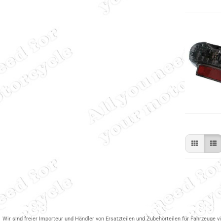
Wir sind freier Importeur und Händler von Ersatzteilen und Zubehörteilen für Fahrzeuge v