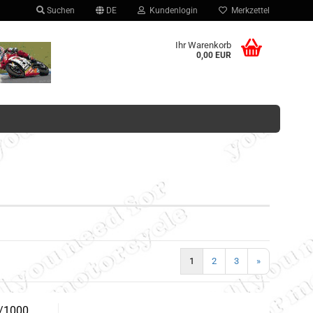
Suchen
DE
Kundenlogin
Merkzettel
hlen
Ihr Warenkorb
0,00 EUR
Konto erstellen
Passwort vergessen?
1
2
3
»
/1000,