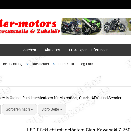
Sprache auswä
Lieferland
Suchen
Aktuelles
EU & Export Lieferungen
»
»
Beleuchtung
Rücklichter
LED Rückl. in Org.Form
ter in Orginal Rückleuchtenform für Motorräder, Quads, ATV's und Scooter
Sortieren nach
8 pro Seite
LED Rücklicht mit getöntem Glas, Kawasaki Z 750