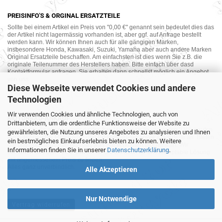
PREISINFO'S & ORGINAL ERSATZTEILE
Sollte bei einem Artikel ein Preis von "0,00 €" genannt sein bedeutet dies das
der Artikel nicht lagermässig vorhanden ist, aber ggf. auf Anfrage bestellt
werden kann. Wir können Ihnen auch für alle gängigen Marken,
insbesondere Honda, Kawasaki, Suzuki, Yamaha aber auch andere Marken
Original Ersatzteile beschaffen. Am einfachsten ist dies wenn Sie z.B. die
originale Teilenummer des Herstellers haben. Bitte einfach über dasd
Kontaktformular anfragen. Sie erhalten dann schnellst möglich ein Angebot
von uns.
Diese Webseite verwendet Cookies und andere
Technologien
Wir verwenden Cookies und ähnliche Technologien, auch von
MOTORRAD-ANKAUF
Drittanbietern, um die ordentliche Funktionsweise der Website zu
Sie möchte Ihr altes Motorrad oder Ihre Motorradteile verkaufen ? Wir kaufen
gewährleisten, die Nutzung unseres Angebotes zu analysieren und Ihnen
auch gebrauchte Motorräder und Ersatzteilträger sowie Ersatzteile an. Bieten
ein bestmögliches Einkaufserlebnis bieten zu können. Weitere
Sie uns doch unverbindlich das was Sie verkaufen möchten an. Wir
Informationen finden Sie in unserer
Datenschutzerklärung
.
bemühen uns dann eine sowohl für Sie als auch für uns akzeptable Lösung
mit angemessenem Preis zu finden.
Alles ganz unverbindlich.
Alle Akzeptieren
Nur Notwendige
Vertrag widerrufen