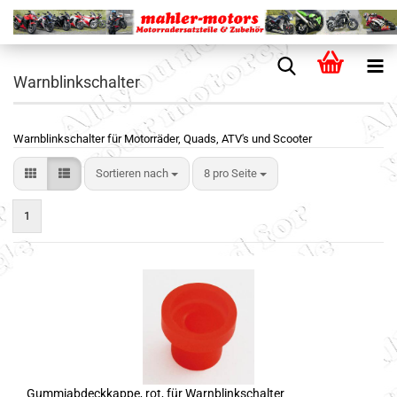
Warnblinkschalter
Warnblinkschalter für Motorräder, Quads, ATV's und Scooter
Sortieren nach
8 pro Seite
1
Gummiabdeckkappe, rot, für Warnblinkschalter