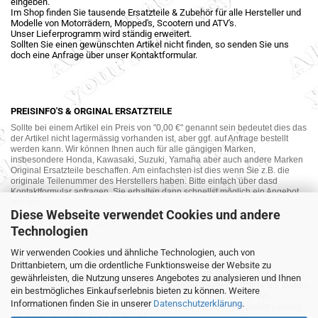
eingeben.
Im Shop finden Sie tausende Ersatzteile & Zubehör für alle Hersteller und
Modelle von Motorrädern, Mopped's, Scootern und ATV's.
Unser Lieferprogramm wird ständig erweitert.
Sollten Sie einen gewünschten Artikel nicht finden, so senden Sie uns
doch eine Anfrage über unser Kontaktformular.
PREISINFO'S & ORGINAL ERSATZTEILE
Sollte bei einem Artikel ein Preis von "0,00 €" genannt sein bedeutet dies das
der Artikel nicht lagermässig vorhanden ist, aber ggf. auf Anfrage bestellt
werden kann. Wir können Ihnen auch für alle gängigen Marken,
insbesondere Honda, Kawasaki, Suzuki, Yamaha aber auch andere Marken
Original Ersatzteile beschaffen. Am einfachsten ist dies wenn Sie z.B. die
originale Teilenummer des Herstellers haben. Bitte einfach über dasd
Kontaktformular anfragen. Sie erhalten dann schnellst möglich ein Angebot
von uns.
Diese Webseite verwendet Cookies und andere
Technologien
Wir verwenden Cookies und ähnliche Technologien, auch von
MOTORRAD-ANKAUF
Drittanbietern, um die ordentliche Funktionsweise der Website zu
Sie möchte Ihr altes Motorrad oder Ihre Motorradteile verkaufen ? Wir kaufen
gewährleisten, die Nutzung unseres Angebotes zu analysieren und Ihnen
auch gebrauchte Motorräder und Ersatzteilträger sowie Ersatzteile an. Bieten
ein bestmögliches Einkaufserlebnis bieten zu können. Weitere
Sie uns doch unverbindlich das was Sie verkaufen möchten an. Wir
Informationen finden Sie in unserer
Datenschutzerklärung
.
bemühen uns dann eine sowohl für Sie als auch für uns akzeptable Lösung
mit angemessenem Preis zu finden.