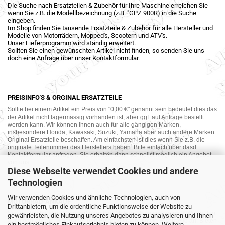
Die Suche nach Ersatzteilen & Zubehör für Ihre Maschine erreichen Sie
wenn Sie z.B. die Modellbezeichnung (z.B. "GPZ 900R) in die Suche
eingeben.
Im Shop finden Sie tausende Ersatzteile & Zubehör für alle Hersteller und
Modelle von Motorrädern, Mopped's, Scootern und ATV's.
Unser Lieferprogramm wird ständig erweitert.
Sollten Sie einen gewünschten Artikel nicht finden, so senden Sie uns
doch eine Anfrage über unser Kontaktformular.
PREISINFO'S & ORGINAL ERSATZTEILE
Sollte bei einem Artikel ein Preis von "0,00 €" genannt sein bedeutet dies das
der Artikel nicht lagermässig vorhanden ist, aber ggf. auf Anfrage bestellt
werden kann. Wir können Ihnen auch für alle gängigen Marken,
insbesondere Honda, Kawasaki, Suzuki, Yamaha aber auch andere Marken
Original Ersatzteile beschaffen. Am einfachsten ist dies wenn Sie z.B. die
originale Teilenummer des Herstellers haben. Bitte einfach über dasd
Kontaktformular anfragen. Sie erhalten dann schnellst möglich ein Angebot
von uns.
Diese Webseite verwendet Cookies und andere
Technologien
Wir verwenden Cookies und ähnliche Technologien, auch von
MOTORRAD-ANKAUF
Drittanbietern, um die ordentliche Funktionsweise der Website zu
Sie möchte Ihr altes Motorrad oder Ihre Motorradteile verkaufen ? Wir kaufen
gewährleisten, die Nutzung unseres Angebotes zu analysieren und Ihnen
auch gebrauchte Motorräder und Ersatzteilträger sowie Ersatzteile an. Bieten
ein bestmögliches Einkaufserlebnis bieten zu können. Weitere