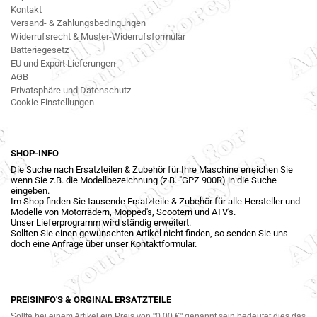
Kontakt
Versand- & Zahlungsbedingungen
Widerrufsrecht & Muster-Widerrufsformular
Batteriegesetz
EU und Export Lieferungen
AGB
Privatsphäre und Datenschutz
Cookie Einstellungen
SHOP-INFO
Die Suche nach Ersatzteilen & Zubehör für Ihre Maschine erreichen Sie
wenn Sie z.B. die Modellbezeichnung (z.B. "GPZ 900R) in die Suche
eingeben.
Im Shop finden Sie tausende Ersatzteile & Zubehör für alle Hersteller und
Modelle von Motorrädern, Mopped's, Scootern und ATV's.
Unser Lieferprogramm wird ständig erweitert.
Sollten Sie einen gewünschten Artikel nicht finden, so senden Sie uns
doch eine Anfrage über unser Kontaktformular.
PREISINFO'S & ORGINAL ERSATZTEILE
Sollte bei einem Artikel ein Preis von "0,00 €" genannt sein bedeutet dies das