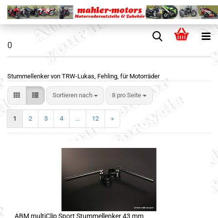
0
Stummellenker von TRW-Lukas, Fehling, für Motorräder
Sortieren nach
8 pro Seite
1
2
3
4
...
12
»
ABM multiClip Sport Stummellenker 43 mm