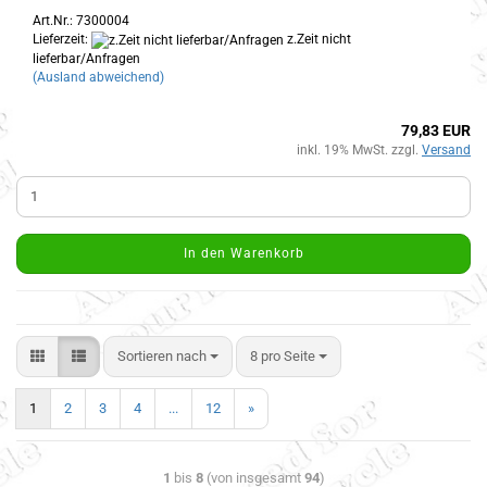
Art.Nr.: 7300004
Lieferzeit:
z.Zeit nicht
lieferbar/Anfragen
(Ausland abweichend)
79,83 EUR
inkl. 19% MwSt. zzgl.
Versand
In den Warenkorb
Sortieren nach
8 pro Seite
1
2
3
4
...
12
»
1
bis
8
(von insgesamt
94
)