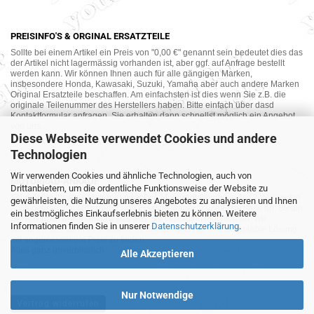
PREISINFO'S & ORGINAL ERSATZTEILE
Sollte bei einem Artikel ein Preis von "0,00 €" genannt sein bedeutet dies das
der Artikel nicht lagermässig vorhanden ist, aber ggf. auf Anfrage bestellt
werden kann. Wir können Ihnen auch für alle gängigen Marken,
insbesondere Honda, Kawasaki, Suzuki, Yamaha aber auch andere Marken
Original Ersatzteile beschaffen. Am einfachsten ist dies wenn Sie z.B. die
originale Teilenummer des Herstellers haben. Bitte einfach über dasd
Kontaktformular anfragen. Sie erhalten dann schnellst möglich ein Angebot
von uns.
Diese Webseite verwendet Cookies und andere
Technologien
Wir verwenden Cookies und ähnliche Technologien, auch von
MOTORRAD-ANKAUF
Drittanbietern, um die ordentliche Funktionsweise der Website zu
Sie möchte Ihr altes Motorrad oder Ihre Motorradteile verkaufen ? Wir kaufen
gewährleisten, die Nutzung unseres Angebotes zu analysieren und Ihnen
auch gebrauchte Motorräder und Ersatzteilträger sowie Ersatzteile an. Bieten
ein bestmögliches Einkaufserlebnis bieten zu können. Weitere
Sie uns doch unverbindlich das was Sie verkaufen möchten an. Wir
Informationen finden Sie in unserer
Datenschutzerklärung
.
bemühen uns dann eine sowohl für Sie als auch für uns akzeptable Lösung
mit angemessenem Preis zu finden.
Alles ganz unverbindlich.
Alle Akzeptieren
Nur Notwendige
Vertrag widerrufen