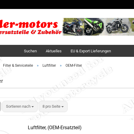
Sprache auswä
Lieferland
Suchen
Aktuelles
EU & Export Lieferungen
»
»
Filter & Serviceteile
Luftfilter
OEM-Filter
er
Sortieren nach
8 pro Seite
Luftfilter, (OEM-Ersatzteil)