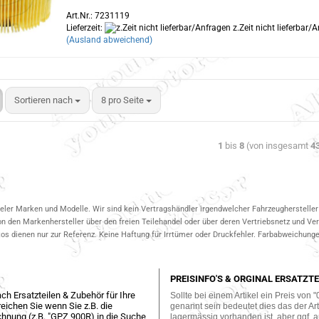
Art.Nr.: 7231119
Lieferzeit:
z.Zeit nicht lieferbar/
(Ausland abweichend)
Sortieren nach
8 pro Seite
1
bis
8
(von insgesamt
4
ieler Marken und Modelle. Wir sind kein Vertragshändler irgendwelcher Fahrzeughersteller 
on den Markenhersteller über den freien Teilehandel oder über deren Vertriebsnetz und V
 dienen nur zur Referenz. Keine Haftung für Irrtümer oder Druckfehler. Farbabweichungen
PREISINFO'S & ORGINAL ERSATZTE
ch Ersatzteilen & Zubehör für Ihre
Sollte bei einem Artikel ein Preis von "
eichen Sie wenn Sie z.B. die
genannt sein bedeutet dies das der Arti
hnung (z.B. "GPZ 900R) in die Suche
lagermässig vorhanden ist, aber ggf. a