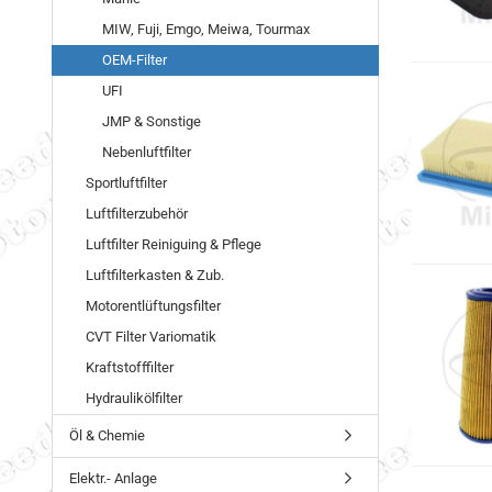
MIW, Fuji, Emgo, Meiwa, Tourmax
OEM-Filter
UFI
JMP & Sonstige
Nebenluftfilter
Sportluftfilter
Luftfilterzubehör
Luftfilter Reiniguing & Pflege
Luftfilterkasten & Zub.
Motorentlüftungsfilter
CVT Filter Variomatik
Kraftstofffilter
Hydraulikölfilter
Öl & Chemie
Elektr.- Anlage