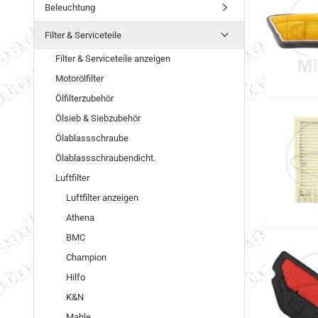
Beleuchtung
Filter & Serviceteile
Filter & Serviceteile anzeigen
Motorölfilter
Ölfilterzubehör
Ölsieb & Siebzubehör
Ölablassschraube
Ölablassschraubendicht.
Luftfilter
Luftfilter anzeigen
Athena
BMC
Champion
Hilfo
K&N
Mahle