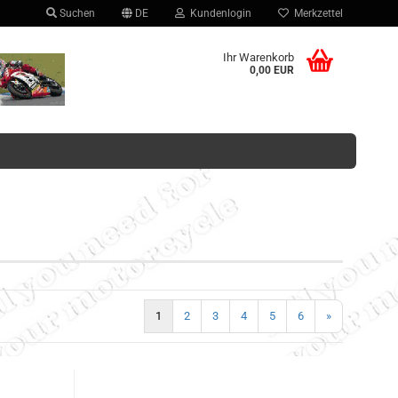
Suchen
DE
Kundenlogin
Merkzettel
hlen
Ihr Warenkorb
0,00 EUR
Konto erstellen
Passwort vergessen?
1
2
3
4
5
6
»