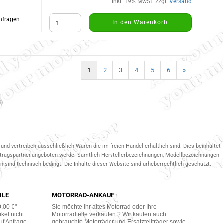
inkl. 19% MwSt. zzgl.
Versand
Anfragen
In den Warenkorb
1
2
3
4
5
6
»
3
)
und vertreiben ausschließlich Waren die im freien Handel erhältlich sind. Dies beinhaltet
ertragspartner.angeboten werde. Sämtlich Herstellerbezeichnungen, Modellbezeichnungen
 sind technisch bedingt. Die Inhalte dieser Website sind urheberrechtlich geschützt.
ILE
MOTORRAD-ANKAUF
0,00 €"
Sie möchte Ihr altes Motorrad oder Ihre
kel nicht
Motorradteile verkaufen ? Wir kaufen auch
uf Anfrage
gebrauchte Motorräder und Ersatzteilträger sowie