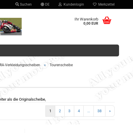
Suchen
DE
Kundenlogin
Merkzettel
hlen
Ihr Warenkorb
0,00 EUR
»
RA-Verkleidungsscheiben
Tourenscheibe
Konto erstellen
Passwort vergessen?
ter als die Originalscheibe,
1
2
3
4
...
38
»