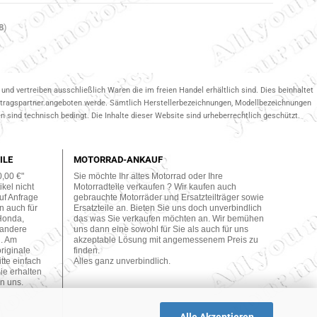
8
)
und vertreiben ausschließlich Waren die im freien Handel erhältlich sind. Dies beinhaltet
ertragspartner.angeboten werde. Sämtlich Herstellerbezeichnungen, Modellbezeichnungen
 sind technisch bedingt. Die Inhalte dieser Website sind urheberrechtlich geschützt.
ILE
MOTORRAD-ANKAUF
0,00 €"
Sie möchte Ihr altes Motorrad oder Ihre
kel nicht
Motorradteile verkaufen ? Wir kaufen auch
uf Anfrage
gebrauchte Motorräder und Ersatzteilträger sowie
n auch für
Ersatzteile an. Bieten Sie uns doch unverbindlich
Honda,
das was Sie verkaufen möchten an. Wir bemühen
 andere
uns dann eine sowohl für Sie als auch für uns
n. Am
akzeptable Lösung mit angemessenem Preis zu
originale
finden.
tte einfach
Alles ganz unverbindlich.
ie erhalten
n uns.
Alle Akzeptieren