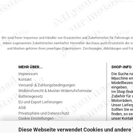
Wir sind freier Importeur und Händler von Ersatzteilen und Zubehörteilen für Fahrzeuge v
neben sogenannten Zubehörteilen namhafter Hersteller durchaus auch Ersatzteile die v
und Marken gehören ihren jeweiligen Eigentümern. Zeichnungen, Abbildungen und Fotos
MEHR ÜBER...
SHOP-INFO
Impressum
Die Suche na
Maschine err
Kontakt
Modellbezeic
Versand- & Zahlungsbedingungen
eingeben.
Widerrufsrecht & Muster-Widerrufsformular
Im Shop find
Zubehör für a
Batteriegesetz
Motorrädern,
EU und Export Lieferungen
Unser Liefer
AGB
Sollten Sie 
Privatsphäre und Datenschutz
finden, so s
Cookie Einstellungen
unser Kontak
Diese Webseite verwendet Cookies und andere