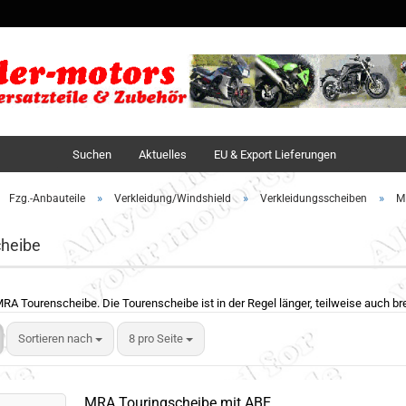
Sprache auswä
Lieferland
Suchen
Aktuelles
EU & Export Lieferungen
»
»
»
Fzg.-Anbauteile
Verkleidung/Windshield
Verkleidungsscheiben
M
heibe
A Tourenscheibe. Die Tourenscheibe ist in der Regel länger, teilweise auch brei
Sortieren nach
8 pro Seite
MRA Touringscheibe mit ABE