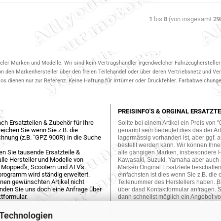
1
bis
8
(von insgesamt
29
ieler Marken und Modelle. Wir sind kein Vertragshändler irgendwelcher Fahrzeughersteller 
on den Markenhersteller über den freien Teilehandel oder über deren Vertriebsnetz und V
 dienen nur zur Referenz. Keine Haftung für Irrtümer oder Druckfehler. Farbabweichungen
PREISINFO'S & ORGINAL ERSATZTE
ch Ersatzteilen & Zubehör für Ihre
Sollte bei einem Artikel ein Preis von "
eichen Sie wenn Sie z.B. die
genannt sein bedeutet dies das der Arti
hnung (z.B. "GPZ 900R) in die Suche
lagermässig vorhanden ist, aber ggf. a
bestellt werden kann. Wir können Ihne
en Sie tausende Ersatzteile &
alle gängigen Marken, insbesondere 
lle Hersteller und Modelle von
Kawasaki, Suzuki, Yamaha aber auch
 Mopped's, Scootern und ATV's.
Marken Original Ersatzteile beschaffe
programm wird ständig erweitert.
einfachsten ist dies wenn Sie z.B. die 
einen gewünschten Artikel nicht
Teilenummer des Herstellers haben. Bi
enden Sie uns doch eine Anfrage über
über dasd Kontaktformular anfragen. S
tformular.
dann schnellst möglich ein Angebot vo
 Technologien