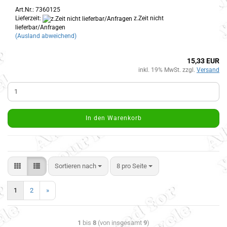
Art.Nr.: 7360125
Lieferzeit:
z.Zeit nicht
lieferbar/Anfragen
(Ausland abweichend)
15,33 EUR
inkl. 19% MwSt. zzgl.
Versand
In den Warenkorb
Sortieren nach
8 pro Seite
1
2
»
1
bis
8
(von insgesamt
9
)