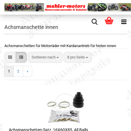
Achsmanschette innen
Achsmanschetten für Motorräder mit Kardanantrieb für hinten innen
Sortieren nach
8 pro Seite
1
2
»
Achsmanschetten-Satz, 16X60X85, All Balls