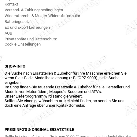
Kontakt
Versand- & Zahlungsbedingungen
Widerrufsrecht & Muster-Widerrufsformular
Batteriegesetz
EU und Export Lieferungen
AGB
Privatsphäre und Datenschutz
Cookie Einstellungen
SHOP-INFO
Die Suche nach Ersatzteilen & Zubehör für Ihre Maschine erreichen Sie
wenn Sie z.B. die Modellbezeichnung (z.B. "GPZ 900R) in die Suche
eingeben.
Im Shop finden Sie tausende Ersatzteile & Zubehör für alle Hersteller und
Modelle von Motorrädern, Mopped's, Scootern und ATV's.
Unser Lieferprogramm wird ständig erweitert.
Sollten Sie einen gewünschten Artikel nicht finden, so senden Sie uns
doch eine Anfrage über unser Kontaktformular.
PREISINFO'S & ORGINAL ERSATZTEILE
Sollte bei einem Artikel ein Preis von "0,00 €" genannt sein bedeutet dies das