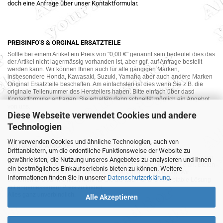
doch eine Anfrage über unser Kontaktformular.
PREISINFO'S & ORGINAL ERSATZTEILE
Sollte bei einem Artikel ein Preis von "0,00 €" genannt sein bedeutet dies das
der Artikel nicht lagermässig vorhanden ist, aber ggf. auf Anfrage bestellt
werden kann. Wir können Ihnen auch für alle gängigen Marken,
insbesondere Honda, Kawasaki, Suzuki, Yamaha aber auch andere Marken
Original Ersatzteile beschaffen. Am einfachsten ist dies wenn Sie z.B. die
originale Teilenummer des Herstellers haben. Bitte einfach über dasd
Kontaktformular anfragen. Sie erhalten dann schnellst möglich ein Angebot
von uns.
Diese Webseite verwendet Cookies und andere
Technologien
Wir verwenden Cookies und ähnliche Technologien, auch von
MOTORRAD-ANKAUF
Drittanbietern, um die ordentliche Funktionsweise der Website zu
Sie möchte Ihr altes Motorrad oder Ihre Motorradteile verkaufen ? Wir kaufen
gewährleisten, die Nutzung unseres Angebotes zu analysieren und Ihnen
auch gebrauchte Motorräder und Ersatzteilträger sowie Ersatzteile an. Bieten
ein bestmögliches Einkaufserlebnis bieten zu können. Weitere
Sie uns doch unverbindlich das was Sie verkaufen möchten an. Wir
Informationen finden Sie in unserer
Datenschutzerklärung
.
bemühen uns dann eine sowohl für Sie als auch für uns akzeptable Lösung
mit angemessenem Preis zu finden.
Alles ganz unverbindlich.
Alle Akzeptieren