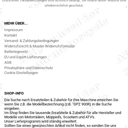
Druckfehler. Farbabweichungen sind technisch bedingt. Die Inhalte dieser Website sind
urheberrechtlich geschützt.
MEHR ÜBER...
Impressum
Kontakt
Versand- & Zahlungsbedingungen
Widerrufsrecht & Muster-Widerrufsformular
Batteriegesetz
EU und Export Lieferungen
AGB
Privatsphäre und Datenschutz
Cookie Einstellungen
SHOP-INFO
Die Suche nach Ersatzteilen & Zubehör für Ihre Maschine erreichen Sie
wenn Sie z.B. die Modellbezeichnung (z.B. "GPZ 900R) in die Suche
eingeben.
Im Shop finden Sie tausende Ersatzteile & Zubehör für alle Hersteller und
Modelle von Motorrädern, Mopped's, Scootern und ATV's.
Unser Lieferprogramm wird ständig erweitert.
Sollten Sie einen gewünschten Artikel nicht finden, so senden Sie uns