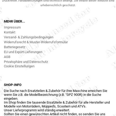
Druckfehler. Farbabweichungen sind technisch bedingt. Die Inhalte dieser Website sind
urheberrechtlich geschützt.
MEHR ÜBER...
Impressum
Kontakt
Versand- & Zahlungsbedingungen
Widerrufsrecht & Muster-Widerrufsformular
Batteriegesetz
EU und Export Lieferungen
AGB
Privatsphäre und Datenschutz
Cookie Einstellungen
SHOP-INFO
Die Suche nach Ersatzteilen & Zubehör für Ihre Maschine erreichen Sie
wenn Sie z.B. die Modellbezeichnung (z.B. "GPZ 900R) in die Suche
eingeben.
Im Shop finden Sie tausende Ersatzteile & Zubehör für alle Hersteller und
Modelle von Motorrädern, Mopped's, Scootern und ATV's.
Unser Lieferprogramm wird ständig erweitert.
Sollten Sie einen gewünschten Artikel nicht finden, so senden Sie uns