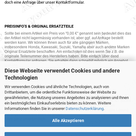
doch eine Anfrage über unser Kontaktformular.
PREISINFO'S & ORGINAL ERSATZTEILE
Sollte bei einem Artikel ein Preis von "0,00 €" genannt sein bedeutet dies das
der Artikel nicht lagermässig vorhanden ist, aber ggf. auf Anfrage bestellt
werden kann. Wir können Ihnen auch für alle gängigen Marken,
insbesondere Honda, Kawasaki, Suzuki, Yamaha aber auch andere Marken
Original Ersatzteile beschaffen. Am einfachsten ist dies wenn Sie z.B. die
originale Teilenummer des Herstellers haben. Bitte einfach über dasd
Kontaktformular anfragen. Sie erhalten dann schnellst möglich ein Angebot
von uns.
Diese Webseite verwendet Cookies und andere
Technologien
Wir verwenden Cookies und ähnliche Technologien, auch von
MOTORRAD-ANKAUF
Drittanbietern, um die ordentliche Funktionsweise der Website zu
Sie möchte Ihr altes Motorrad oder Ihre Motorradteile verkaufen ? Wir kaufen
gewährleisten, die Nutzung unseres Angebotes zu analysieren und Ihnen
auch gebrauchte Motorräder und Ersatzteilträger sowie Ersatzteile an. Bieten
ein bestmögliches Einkaufserlebnis bieten zu können. Weitere
Sie uns doch unverbindlich das was Sie verkaufen möchten an. Wir
Informationen finden Sie in unserer
Datenschutzerklärung
.
bemühen uns dann eine sowohl für Sie als auch für uns akzeptable Lösung
mit angemessenem Preis zu finden.
Alles ganz unverbindlich.
Alle Akzeptieren