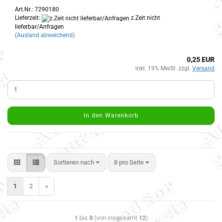
Art.Nr.: 7290180
Lieferzeit:
z.Zeit nicht
lieferbar/Anfragen
(Ausland abweichend)
0,25 EUR
inkl. 19% MwSt. zzgl.
Versand
In den Warenkorb
Sortieren nach
8 pro Seite
1
2
»
1
bis
8
(von insgesamt
12
)