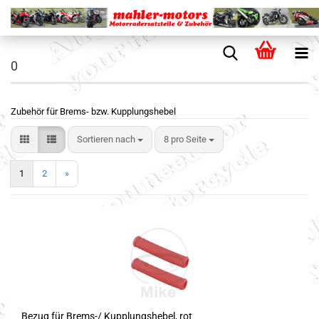
0
Zubehör für Brems- bzw. Kupplungshebel
Sortieren nach
8 pro Seite
1
2
»
Bezug für Brems-/ Kupplungshebel, rot