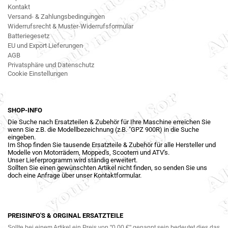
Kontakt
Versand- & Zahlungsbedingungen
Widerrufsrecht & Muster-Widerrufsformular
Batteriegesetz
EU und Export Lieferungen
AGB
Privatsphäre und Datenschutz
Cookie Einstellungen
SHOP-INFO
Die Suche nach Ersatzteilen & Zubehör für Ihre Maschine erreichen Sie
wenn Sie z.B. die Modellbezeichnung (z.B. "GPZ 900R) in die Suche
eingeben.
Im Shop finden Sie tausende Ersatzteile & Zubehör für alle Hersteller und
Modelle von Motorrädern, Mopped's, Scootern und ATV's.
Unser Lieferprogramm wird ständig erweitert.
Sollten Sie einen gewünschten Artikel nicht finden, so senden Sie uns
doch eine Anfrage über unser Kontaktformular.
PREISINFO'S & ORGINAL ERSATZTEILE
Sollte bei einem Artikel ein Preis von "0,00 €" genannt sein bedeutet dies das