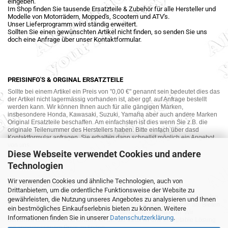
eingeben.
Im Shop finden Sie tausende Ersatzteile & Zubehör für alle Hersteller und
Modelle von Motorrädern, Mopped's, Scootern und ATV's.
Unser Lieferprogramm wird ständig erweitert.
Sollten Sie einen gewünschten Artikel nicht finden, so senden Sie uns
doch eine Anfrage über unser Kontaktformular.
PREISINFO'S & ORGINAL ERSATZTEILE
Sollte bei einem Artikel ein Preis von "0,00 €" genannt sein bedeutet dies das
der Artikel nicht lagermässig vorhanden ist, aber ggf. auf Anfrage bestellt
werden kann. Wir können Ihnen auch für alle gängigen Marken,
insbesondere Honda, Kawasaki, Suzuki, Yamaha aber auch andere Marken
Original Ersatzteile beschaffen. Am einfachsten ist dies wenn Sie z.B. die
originale Teilenummer des Herstellers haben. Bitte einfach über dasd
Kontaktformular anfragen. Sie erhalten dann schnellst möglich ein Angebot
von uns.
Diese Webseite verwendet Cookies und andere
Technologien
Wir verwenden Cookies und ähnliche Technologien, auch von
MOTORRAD-ANKAUF
Drittanbietern, um die ordentliche Funktionsweise der Website zu
Sie möchte Ihr altes Motorrad oder Ihre Motorradteile verkaufen ? Wir kaufen
gewährleisten, die Nutzung unseres Angebotes zu analysieren und Ihnen
auch gebrauchte Motorräder und Ersatzteilträger sowie Ersatzteile an. Bieten
ein bestmögliches Einkaufserlebnis bieten zu können. Weitere
Sie uns doch unverbindlich das was Sie verkaufen möchten an. Wir
Informationen finden Sie in unserer
Datenschutzerklärung
.
bemühen uns dann eine sowohl für Sie als auch für uns akzeptable Lösung
mit angemessenem Preis zu finden.