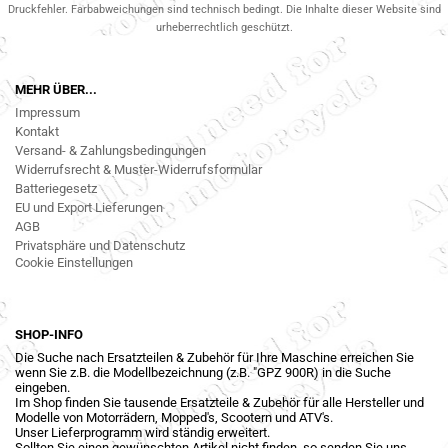
Druckfehler. Farbabweichungen sind technisch bedingt. Die Inhalte dieser Website sind
urheberrechtlich geschützt.
MEHR ÜBER...
Impressum
Kontakt
Versand- & Zahlungsbedingungen
Widerrufsrecht & Muster-Widerrufsformular
Batteriegesetz
EU und Export Lieferungen
AGB
Privatsphäre und Datenschutz
Cookie Einstellungen
SHOP-INFO
Die Suche nach Ersatzteilen & Zubehör für Ihre Maschine erreichen Sie
wenn Sie z.B. die Modellbezeichnung (z.B. "GPZ 900R) in die Suche
eingeben.
Im Shop finden Sie tausende Ersatzteile & Zubehör für alle Hersteller und
Modelle von Motorrädern, Mopped's, Scootern und ATV's.
Unser Lieferprogramm wird ständig erweitert.
Sollten Sie einen gewünschten Artikel nicht finden, so senden Sie uns