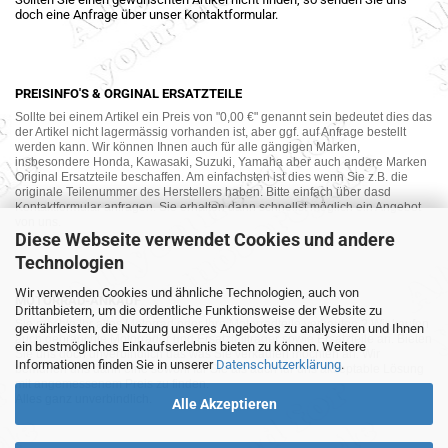
doch eine Anfrage über unser Kontaktformular.
PREISINFO'S & ORGINAL ERSATZTEILE
Sollte bei einem Artikel ein Preis von "0,00 €" genannt sein bedeutet dies das
der Artikel nicht lagermässig vorhanden ist, aber ggf. auf Anfrage bestellt
werden kann. Wir können Ihnen auch für alle gängigen Marken,
insbesondere Honda, Kawasaki, Suzuki, Yamaha aber auch andere Marken
Original Ersatzteile beschaffen. Am einfachsten ist dies wenn Sie z.B. die
originale Teilenummer des Herstellers haben. Bitte einfach über dasd
Kontaktformular anfragen. Sie erhalten dann schnellst möglich ein Angebot
von uns.
Diese Webseite verwendet Cookies und andere
Technologien
Wir verwenden Cookies und ähnliche Technologien, auch von
MOTORRAD-ANKAUF
Drittanbietern, um die ordentliche Funktionsweise der Website zu
Sie möchte Ihr altes Motorrad oder Ihre Motorradteile verkaufen ? Wir kaufen
gewährleisten, die Nutzung unseres Angebotes zu analysieren und Ihnen
auch gebrauchte Motorräder und Ersatzteilträger sowie Ersatzteile an. Bieten
ein bestmögliches Einkaufserlebnis bieten zu können. Weitere
Sie uns doch unverbindlich das was Sie verkaufen möchten an. Wir
Informationen finden Sie in unserer
Datenschutzerklärung
.
bemühen uns dann eine sowohl für Sie als auch für uns akzeptable Lösung
mit angemessenem Preis zu finden.
Alles ganz unverbindlich.
Alle Akzeptieren