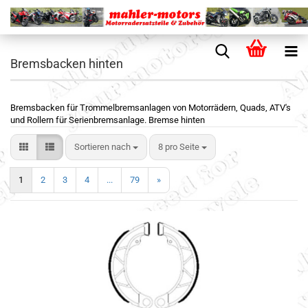
Bremsbacken hinten
Bremsbacken für Trommelbremsanlagen von Motorrädern, Quads, ATV's
und Rollern für Serienbremsanlage. Bremse hinten
Sortieren nach
8 pro Seite
1
2
3
4
...
79
»