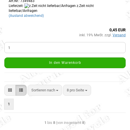
Art.Nr.: 7349483
Lieferzeit:
z.Zeit nicht
lieferbar/Anfragen
(Ausland abweichend)
0,45 EUR
inkl. 19% MwSt. zzgl.
Versand
In den Warenkorb
Sortieren nach
8 pro Seite
1
1
bis
8
(von insgesamt
8
)