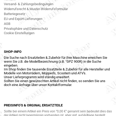
Versand- & Zahlungsbedingungen
Widerrufsrecht & Muster-Widerrufsformular
Batteriegesetz
EU und Export Lieferungen
AGB
Privatsphäre und Datenschutz
Cookie Einstellungen
SHOP-INFO
Die Suche nach Ersatzteilen & Zubehör für Ihre Maschine erreichen Sie
wenn Sie z.B. die Modellbezeichnung (z.B. "GPZ 900R) in die Suche
eingeben.
Im Shop finden Sie tausende Ersatzteile & Zubehör für alle Hersteller und
Modelle von Motorrädern, Mopped's, Scootern und ATV's.
Unser Lieferprogramm wird ständig erweitert.
Sollten Sie einen gewünschten Artikel nicht finden, so senden Sie uns
doch eine Anfrage über unser Kontaktformular.
PREISINFO'S & ORGINAL ERSATZTEILE
Sollte bei einem Artikel ein Preis von "0,00 €" genannt sein bedeutet dies das
der Artikel nicht lagermässig vorhanden ist, aber ggf. auf Anfrage bestellt