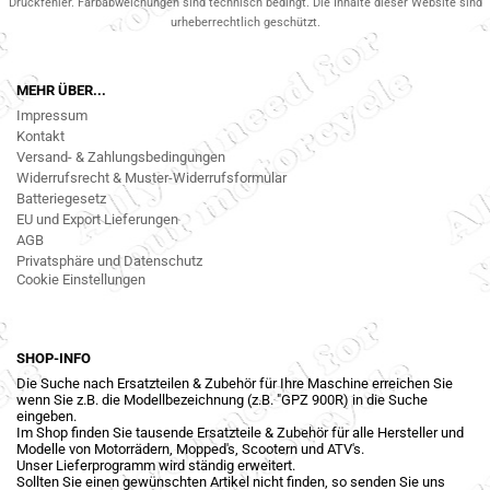
Druckfehler. Farbabweichungen sind technisch bedingt. Die Inhalte dieser Website sind
urheberrechtlich geschützt.
MEHR ÜBER...
Impressum
Kontakt
Versand- & Zahlungsbedingungen
Widerrufsrecht & Muster-Widerrufsformular
Batteriegesetz
EU und Export Lieferungen
AGB
Privatsphäre und Datenschutz
Cookie Einstellungen
SHOP-INFO
Die Suche nach Ersatzteilen & Zubehör für Ihre Maschine erreichen Sie
wenn Sie z.B. die Modellbezeichnung (z.B. "GPZ 900R) in die Suche
eingeben.
Im Shop finden Sie tausende Ersatzteile & Zubehör für alle Hersteller und
Modelle von Motorrädern, Mopped's, Scootern und ATV's.
Unser Lieferprogramm wird ständig erweitert.
Sollten Sie einen gewünschten Artikel nicht finden, so senden Sie uns