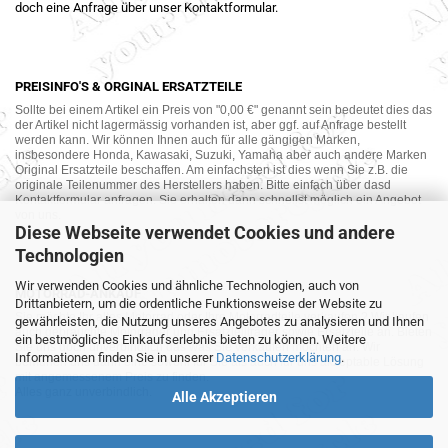
doch eine Anfrage über unser Kontaktformular.
PREISINFO'S & ORGINAL ERSATZTEILE
Sollte bei einem Artikel ein Preis von "0,00 €" genannt sein bedeutet dies das
der Artikel nicht lagermässig vorhanden ist, aber ggf. auf Anfrage bestellt
werden kann. Wir können Ihnen auch für alle gängigen Marken,
insbesondere Honda, Kawasaki, Suzuki, Yamaha aber auch andere Marken
Original Ersatzteile beschaffen. Am einfachsten ist dies wenn Sie z.B. die
originale Teilenummer des Herstellers haben. Bitte einfach über dasd
Kontaktformular anfragen. Sie erhalten dann schnellst möglich ein Angebot
von uns.
Diese Webseite verwendet Cookies und andere
Technologien
Wir verwenden Cookies und ähnliche Technologien, auch von
MOTORRAD-ANKAUF
Drittanbietern, um die ordentliche Funktionsweise der Website zu
Sie möchte Ihr altes Motorrad oder Ihre Motorradteile verkaufen ? Wir kaufen
gewährleisten, die Nutzung unseres Angebotes zu analysieren und Ihnen
auch gebrauchte Motorräder und Ersatzteilträger sowie Ersatzteile an. Bieten
ein bestmögliches Einkaufserlebnis bieten zu können. Weitere
Sie uns doch unverbindlich das was Sie verkaufen möchten an. Wir
Informationen finden Sie in unserer
Datenschutzerklärung
.
bemühen uns dann eine sowohl für Sie als auch für uns akzeptable Lösung
mit angemessenem Preis zu finden.
Alles ganz unverbindlich.
Alle Akzeptieren