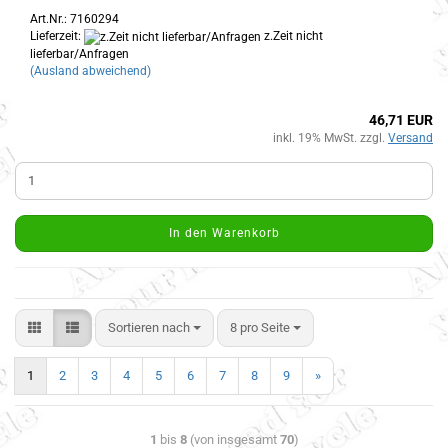
Art.Nr.: 7160294
Lieferzeit:
z.Zeit nicht
lieferbar/Anfragen
(Ausland abweichend)
46,71 EUR
inkl. 19% MwSt. zzgl.
Versand
In den Warenkorb
Sortieren nach
8 pro Seite
1
2
3
4
5
6
7
8
9
»
1
bis
8
(von insgesamt
70
)