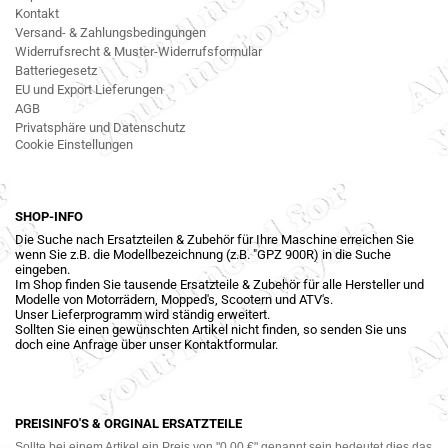
Kontakt
Versand- & Zahlungsbedingungen
Widerrufsrecht & Muster-Widerrufsformular
Batteriegesetz
EU und Export Lieferungen
AGB
Privatsphäre und Datenschutz
Cookie Einstellungen
SHOP-INFO
Die Suche nach Ersatzteilen & Zubehör für Ihre Maschine erreichen Sie
wenn Sie z.B. die Modellbezeichnung (z.B. "GPZ 900R) in die Suche
eingeben.
Im Shop finden Sie tausende Ersatzteile & Zubehör für alle Hersteller und
Modelle von Motorrädern, Mopped's, Scootern und ATV's.
Unser Lieferprogramm wird ständig erweitert.
Sollten Sie einen gewünschten Artikel nicht finden, so senden Sie uns
doch eine Anfrage über unser Kontaktformular.
PREISINFO'S & ORGINAL ERSATZTEILE
Sollte bei einem Artikel ein Preis von "0,00 €" genannt sein bedeutet dies das