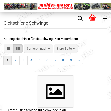
Gleitschiene Schwinge
Kettengleitschinen für die Schwinge von Motorrädern
Sortieren nach
8 pro Seite
1
2
3
4
5
6
7
8
9
»
Ketten-Gleitschiene für Schwinge, blau