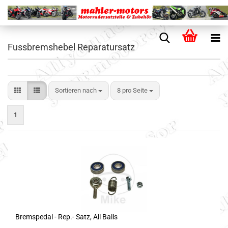
Fussbremshebel Reparatursatz
Sortieren nach
8 pro Seite
1
Bremspedal - Rep.- Satz, All Balls