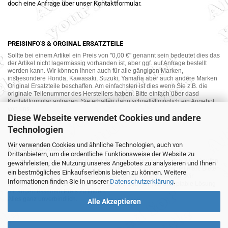
doch eine Anfrage über unser Kontaktformular.
PREISINFO'S & ORGINAL ERSATZTEILE
Sollte bei einem Artikel ein Preis von "0,00 €" genannt sein bedeutet dies das
der Artikel nicht lagermässig vorhanden ist, aber ggf. auf Anfrage bestellt
werden kann. Wir können Ihnen auch für alle gängigen Marken,
insbesondere Honda, Kawasaki, Suzuki, Yamaha aber auch andere Marken
Original Ersatzteile beschaffen. Am einfachsten ist dies wenn Sie z.B. die
originale Teilenummer des Herstellers haben. Bitte einfach über dasd
Kontaktformular anfragen. Sie erhalten dann schnellst möglich ein Angebot
von uns.
Diese Webseite verwendet Cookies und andere
Technologien
Wir verwenden Cookies und ähnliche Technologien, auch von
MOTORRAD-ANKAUF
Drittanbietern, um die ordentliche Funktionsweise der Website zu
Sie möchte Ihr altes Motorrad oder Ihre Motorradteile verkaufen ? Wir kaufen
gewährleisten, die Nutzung unseres Angebotes zu analysieren und Ihnen
auch gebrauchte Motorräder und Ersatzteilträger sowie Ersatzteile an. Bieten
ein bestmögliches Einkaufserlebnis bieten zu können. Weitere
Sie uns doch unverbindlich das was Sie verkaufen möchten an. Wir
Informationen finden Sie in unserer
Datenschutzerklärung
.
bemühen uns dann eine sowohl für Sie als auch für uns akzeptable Lösung
mit angemessenem Preis zu finden.
Alles ganz unverbindlich.
Alle Akzeptieren