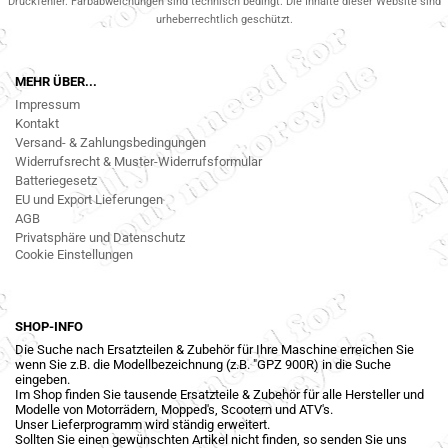
Druckfehler. Farbabweichungen sind technisch bedingt. Die Inhalte dieser Website sind
urheberrechtlich geschützt.
MEHR ÜBER...
Impressum
Kontakt
Versand- & Zahlungsbedingungen
Widerrufsrecht & Muster-Widerrufsformular
Batteriegesetz
EU und Export Lieferungen
AGB
Privatsphäre und Datenschutz
Cookie Einstellungen
SHOP-INFO
Die Suche nach Ersatzteilen & Zubehör für Ihre Maschine erreichen Sie
wenn Sie z.B. die Modellbezeichnung (z.B. "GPZ 900R) in die Suche
eingeben.
Im Shop finden Sie tausende Ersatzteile & Zubehör für alle Hersteller und
Modelle von Motorrädern, Mopped's, Scootern und ATV's.
Unser Lieferprogramm wird ständig erweitert.
Sollten Sie einen gewünschten Artikel nicht finden, so senden Sie uns