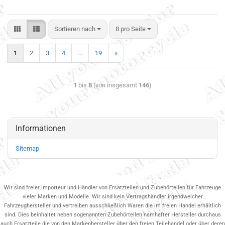
Sortieren nach
8 pro Seite
1
2
3
4
...
19
»
1
bis
8
(von insgesamt
146
)
Informationen
Sitemap
Wir sind freier Importeur und Händler von Ersatzteilen und Zubehörteilen für Fahrzeuge
vieler Marken und Modelle. Wir sind kein Vertragshändler irgendwelcher
Fahrzeughersteller und vertreiben ausschließlich Waren die im freien Handel erhältlich
sind. Dies beinhaltet neben sogenannten Zubehörteilen namhafter Hersteller durchaus
auch Ersatzteile die von den Markenhersteller über den freien Teilehandel oder über deren