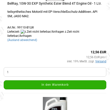
BelRay, 10W-30 EXP Synthetic Ester Blend 4T Engine Oil - 1 Ltr.
teilsynthetisches Motoröl mit EP-Verschleißschutz-Additiven. API
SM, JASO MA2.
Art.Nr.: 99110-B1LW
Lieferzeit:
z.Zeit nicht
lieferbar/Anfragen
(Ausland abweichend)
12,56 EUR
12,56 EUR pro l
inkl. 19% MwSt. zzgl.
Versand
In den Warenkorb