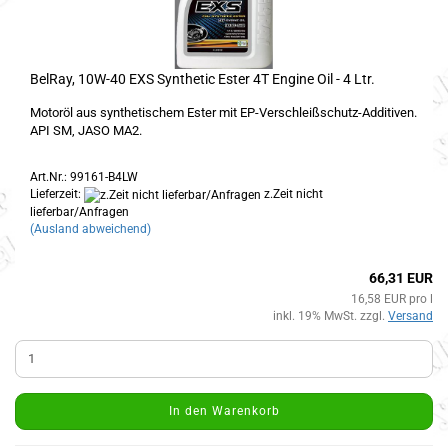
BelRay, 10W-40 EXS Synthetic Ester 4T Engine Oil - 4 Ltr.
Motoröl aus synthetischem Ester mit EP-Verschleißschutz-Additiven.
API SM, JASO MA2.
Art.Nr.: 99161-B4LW
Lieferzeit:
z.Zeit nicht
lieferbar/Anfragen
(Ausland abweichend)
66,31 EUR
16,58 EUR pro l
inkl. 19% MwSt. zzgl.
Versand
In den Warenkorb