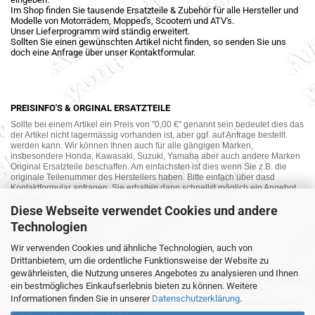
Im Shop finden Sie tausende Ersatzteile & Zubehör für alle Hersteller und
Modelle von Motorrädern, Mopped's, Scootern und ATV's.
Unser Lieferprogramm wird ständig erweitert.
Sollten Sie einen gewünschten Artikel nicht finden, so senden Sie uns
doch eine Anfrage über unser Kontaktformular.
PREISINFO'S & ORGINAL ERSATZTEILE
Sollte bei einem Artikel ein Preis von "0,00 €" genannt sein bedeutet dies das
der Artikel nicht lagermässig vorhanden ist, aber ggf. auf Anfrage bestellt
werden kann. Wir können Ihnen auch für alle gängigen Marken,
insbesondere Honda, Kawasaki, Suzuki, Yamaha aber auch andere Marken
Original Ersatzteile beschaffen. Am einfachsten ist dies wenn Sie z.B. die
originale Teilenummer des Herstellers haben. Bitte einfach über dasd
Kontaktformular anfragen. Sie erhalten dann schnellst möglich ein Angebot
von uns.
Diese Webseite verwendet Cookies und andere
Technologien
Wir verwenden Cookies und ähnliche Technologien, auch von
MOTORRAD-ANKAUF
Drittanbietern, um die ordentliche Funktionsweise der Website zu
Sie möchte Ihr altes Motorrad oder Ihre Motorradteile verkaufen ? Wir kaufen
gewährleisten, die Nutzung unseres Angebotes zu analysieren und Ihnen
auch gebrauchte Motorräder und Ersatzteilträger sowie Ersatzteile an. Bieten
ein bestmögliches Einkaufserlebnis bieten zu können. Weitere
Sie uns doch unverbindlich das was Sie verkaufen möchten an. Wir
Informationen finden Sie in unserer
Datenschutzerklärung
.
bemühen uns dann eine sowohl für Sie als auch für uns akzeptable Lösung
mit angemessenem Preis zu finden.