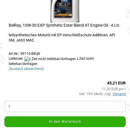
BelRay, 10W-30 EXP Synthetic Ester Blend 4T Engine Oil - 4 Ltr.
teilsynthetisches Motoröl mit EP-Verschleißschutz-Additiven. API
SM, JASO MA2.
Art.Nr.: 99110-B4LW
Lieferzeit:
z.Zeit nicht
lieferbar/Anfragen
(Ausland abweichend)
45,21 EUR
11,30 EUR pro l
inkl. 19% MwSt. zzgl.
Versand
In den Warenkorb