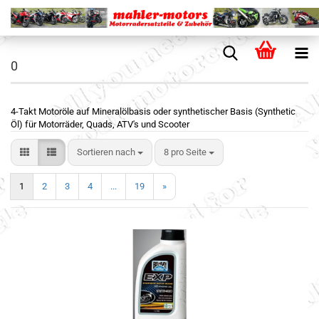
0
4-Takt Motoröle auf Mineralölbasis oder synthetischer Basis (Synthetic
Öl) für Motorräder, Quads, ATV's und Scooter
Sortieren nach
8 pro Seite
1
2
3
4
...
19
»