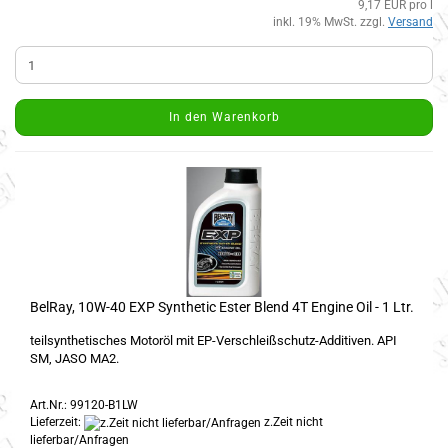
9,17 EUR pro l
inkl. 19% MwSt. zzgl.
Versand
In den Warenkorb
BelRay, 10W-40 EXP Synthetic Ester Blend 4T Engine Oil - 1 Ltr.
teilsynthetisches Motoröl mit EP-Verschleißschutz-Additiven. API
SM, JASO MA2.
Art.Nr.: 99120-B1LW
Lieferzeit:
z.Zeit nicht
lieferbar/Anfragen