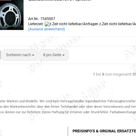
Art.Nr.: 7545007
Lieferzeit:
z.Zeit nicht lieferbar/
(Ausland abweichend)
Sortieren nach
8 pro Seite
1
bis
8
(von insgesamt
3
ieler Marken und Modelle. Wir sind kein Vertragshändler irgendwelcher Fahrzeughersteller 
on den Markenhersteller über den freien Teilehandel oder über deren Vertriebsnetz und V
 dienen nur zur Referenz. Keine Haftung für Irrtümer oder Druckfehler. Farbabweichungen
PREISINFO'S & ORGINAL ERSATZTE