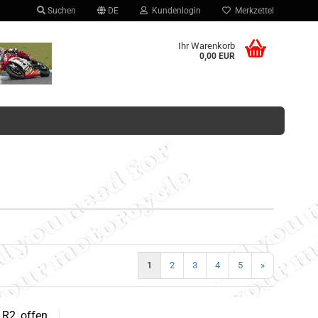
Suchen
DE
Kundenlogin
Merkzettel
hlen
Ihr Warenkorb
0,00 EUR
Konto erstellen
Passwort vergessen?
1
2
3
4
5
»
R2, offen