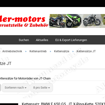
Sprache auswä
Lieferland
Suchen
Aktuelles
EU & Export Lieferungen
»
»
»
Antriebstechnik
Kettenantrieb
Kettensätze
Kettensätze JT
tze JT
ttensätze für Motorräder von JT-Chain
Sortieren nach
8 pro Seite
Kettensatz, BMW F 650 GS, JT X-Ring-Kette, 520X1