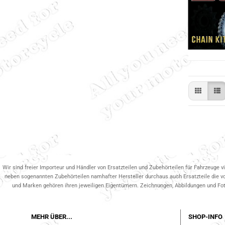
Wir sind freier Importeur und Händler von Ersatzteilen und Zubehörteilen für Fahrzeuge v
neben sogenannten Zubehörteilen namhafter Hersteller durchaus auch Ersatzteile die v
und Marken gehören ihren jeweiligen Eigentümern. Zeichnungen, Abbildungen und Fotos
MEHR ÜBER...
SHOP-INFO