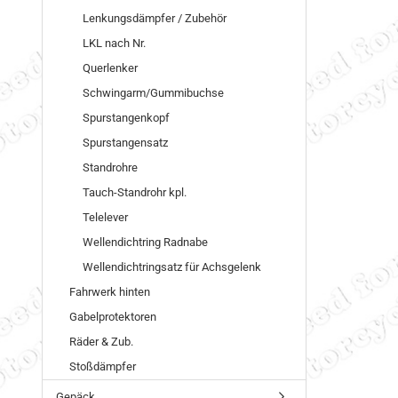
Lenkungsdämpfer / Zubehör
LKL nach Nr.
Querlenker
Schwingarm/Gummibuchse
Spurstangenkopf
Spurstangensatz
Standrohre
Tauch-Standrohr kpl.
Telelever
Wellendichtring Radnabe
Wellendichtringsatz für Achsgelenk
Fahrwerk hinten
Gabelprotektoren
Räder & Zub.
Stoßdämpfer
Gepäck