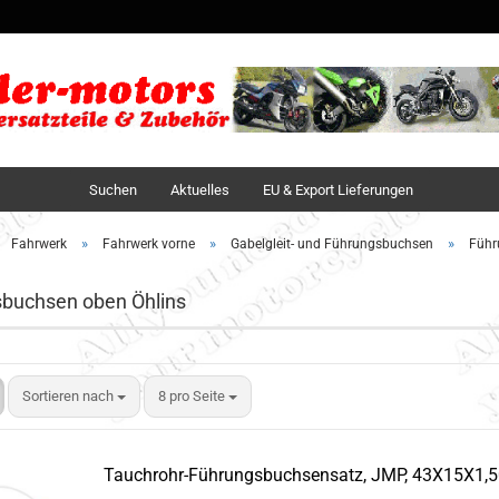
Sprache auswä
Lieferland
Suchen
Aktuelles
EU & Export Lieferungen
»
»
»
Fahrwerk
Fahrwerk vorne
Gabelgleit- und Führungsbuchsen
Führ
buchsen oben Öhlins
Sortieren nach
8 pro Seite
Tauchrohr-Führungsbuchsensatz, JMP, 43X15X1,5