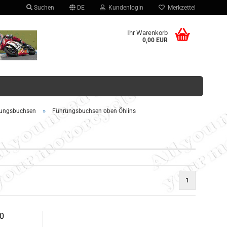
Suchen
DE
Kundenlogin
Merkzettel
hlen
Ihr Warenkorb
0,00 EUR
»
ungsbuchsen
Führungsbuchsen oben Öhlins
Konto erstellen
Passwort vergessen?
1
0