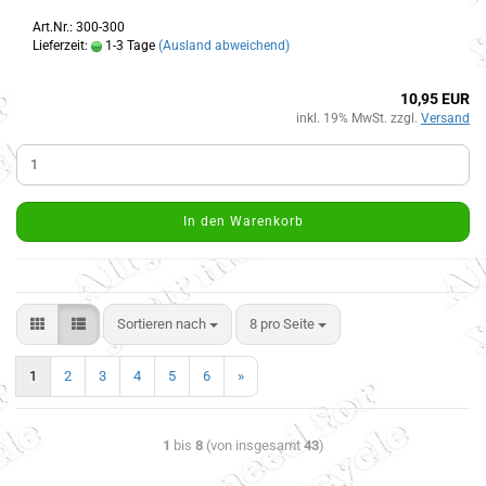
Art.Nr.: 300-300
Lieferzeit:
1-3 Tage
(Ausland abweichend)
10,95 EUR
inkl. 19% MwSt. zzgl.
Versand
In den Warenkorb
Sortieren nach
8 pro Seite
1
2
3
4
5
6
»
1
bis
8
(von insgesamt
43
)