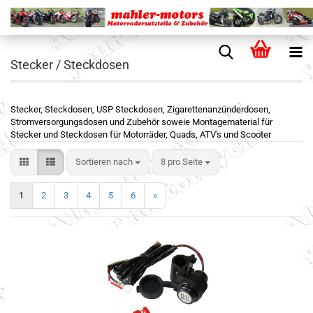
Stecker / Steckdosen
Stecker, Steckdosen, USP Steckdosen, Zigarettenanzünderdosen,
Stromversorgungsdosen und Zubehör soweie Montagematerial für
Stecker und Steckdosen für Motorräder, Quads, ATV's und Scooter
Sortieren nach
8 pro Seite
1
2
3
4
5
6
»