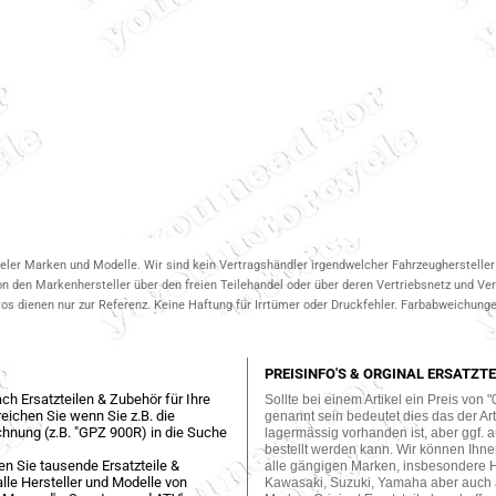
ieler Marken und Modelle. Wir sind kein Vertragshändler irgendwelcher Fahrzeughersteller 
on den Markenhersteller über den freien Teilehandel oder über deren Vertriebsnetz und V
 dienen nur zur Referenz. Keine Haftung für Irrtümer oder Druckfehler. Farbabweichungen
PREISINFO'S & ORGINAL ERSATZTE
ch Ersatzteilen & Zubehör für Ihre
Sollte bei einem Artikel ein Preis von "
eichen Sie wenn Sie z.B. die
genannt sein bedeutet dies das der Arti
hnung (z.B. "GPZ 900R) in die Suche
lagermässig vorhanden ist, aber ggf. a
bestellt werden kann. Wir können Ihne
en Sie tausende Ersatzteile &
alle gängigen Marken, insbesondere 
lle Hersteller und Modelle von
Kawasaki, Suzuki, Yamaha aber auch