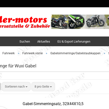
Sprache auswä
Lieferland
Suchen
Aktuelles
EU & Export Lieferungen
»
»
»
Fahrwerk
Fahrwerk vorne
Gabelsimmerringe/Gabelstaubkappen
nge für Wuxi Gabel
Sortieren nach
8 pro Seite
Gabel-Simmerringsatz, 32X44X10,5