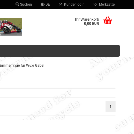
Suchen
DE
Kundenlogin
Merkzettel
hlen
Ihr Warenkorb
0,00 EUR
Simmerringe für Wuxi Gabel
Konto erstellen
Passwort vergessen?
1