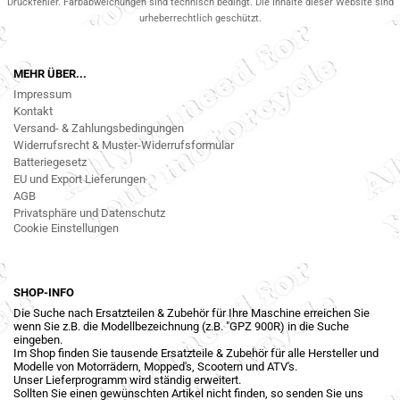
Druckfehler. Farbabweichungen sind technisch bedingt. Die Inhalte dieser Website sind
urheberrechtlich geschützt.
MEHR ÜBER...
Impressum
Kontakt
Versand- & Zahlungsbedingungen
Widerrufsrecht & Muster-Widerrufsformular
Batteriegesetz
EU und Export Lieferungen
AGB
Privatsphäre und Datenschutz
Cookie Einstellungen
SHOP-INFO
Die Suche nach Ersatzteilen & Zubehör für Ihre Maschine erreichen Sie
wenn Sie z.B. die Modellbezeichnung (z.B. "GPZ 900R) in die Suche
eingeben.
Im Shop finden Sie tausende Ersatzteile & Zubehör für alle Hersteller und
Modelle von Motorrädern, Mopped's, Scootern und ATV's.
Unser Lieferprogramm wird ständig erweitert.
Sollten Sie einen gewünschten Artikel nicht finden, so senden Sie uns