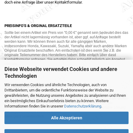
doch eine Anfrage über unser Kontaktformular.
PREISINFO'S & ORGINAL ERSATZTEILE
Sollte bei einem Artikel ein Preis von "0,00 €" genannt sein bedeutet dies das
der Artikel nicht lagermässig vorhanden ist, aber ggf. auf Anfrage bestellt
werden kann. Wir können Ihnen auch für alle gängigen Marken,
insbesondere Honda, Kawasaki, Suzuki, Yamaha aber auch andere Marken
Original Ersatzteile beschaffen. Am einfachsten ist dies wenn Sie z.B. die
originale Teilenummer des Herstellers haben. Bitte einfach über dasd
Kontaktformular anfragen. Sie erhalten dann schnellst möglich ein Angebot
von uns.
Diese Webseite verwendet Cookies und andere
Technologien
Wir verwenden Cookies und ähnliche Technologien, auch von
MOTORRAD-ANKAUF
Drittanbietern, um die ordentliche Funktionsweise der Website zu
Sie möchte Ihr altes Motorrad oder Ihre Motorradteile verkaufen ? Wir kaufen
gewährleisten, die Nutzung unseres Angebotes zu analysieren und Ihnen
auch gebrauchte Motorräder und Ersatzteilträger sowie Ersatzteile an. Bieten
ein bestmögliches Einkaufserlebnis bieten zu können. Weitere
Sie uns doch unverbindlich das was Sie verkaufen möchten an. Wir
Informationen finden Sie in unserer
Datenschutzerklärung
.
bemühen uns dann eine sowohl für Sie als auch für uns akzeptable Lösung
mit angemessenem Preis zu finden.
Alles ganz unverbindlich.
Alle Akzeptieren