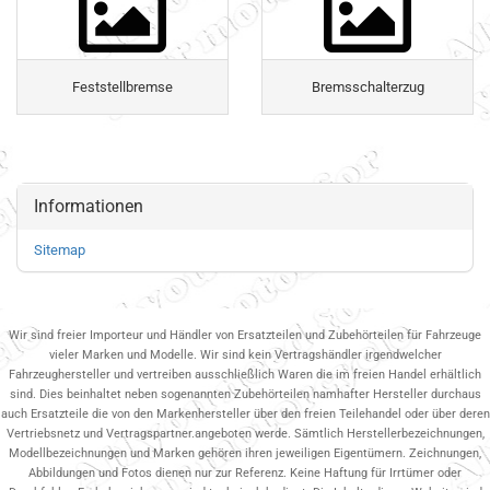
Feststellbremse
Bremsschalterzug
Informationen
Sitemap
Wir sind freier Importeur und Händler von Ersatzteilen und Zubehörteilen für Fahrzeuge
vieler Marken und Modelle. Wir sind kein Vertragshändler irgendwelcher
Fahrzeughersteller und vertreiben ausschließlich Waren die im freien Handel erhältlich
sind. Dies beinhaltet neben sogenannten Zubehörteilen namhafter Hersteller durchaus
auch Ersatzteile die von den Markenhersteller über den freien Teilehandel oder über deren
Vertriebsnetz und Vertragspartner.angeboten werde. Sämtlich Herstellerbezeichnungen,
Modellbezeichnungen und Marken gehören ihren jeweiligen Eigentümern. Zeichnungen,
Abbildungen und Fotos dienen nur zur Referenz. Keine Haftung für Irrtümer oder