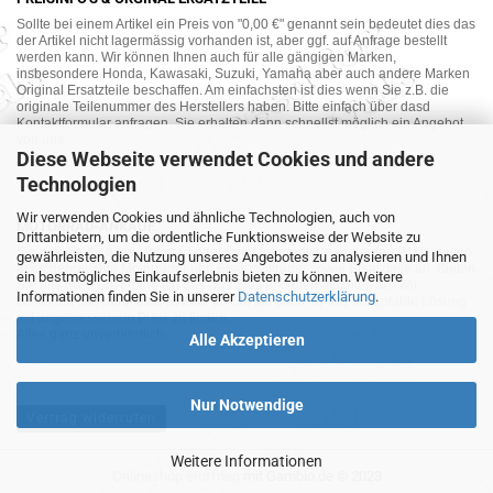
Sollte bei einem Artikel ein Preis von "0,00 €" genannt sein bedeutet dies das
der Artikel nicht lagermässig vorhanden ist, aber ggf. auf Anfrage bestellt
werden kann. Wir können Ihnen auch für alle gängigen Marken,
insbesondere Honda, Kawasaki, Suzuki, Yamaha aber auch andere Marken
Original Ersatzteile beschaffen. Am einfachsten ist dies wenn Sie z.B. die
originale Teilenummer des Herstellers haben. Bitte einfach über dasd
Kontaktformular anfragen. Sie erhalten dann schnellst möglich ein Angebot
von uns.
Diese Webseite verwendet Cookies und andere
Technologien
Wir verwenden Cookies und ähnliche Technologien, auch von
MOTORRAD-ANKAUF
Drittanbietern, um die ordentliche Funktionsweise der Website zu
Sie möchte Ihr altes Motorrad oder Ihre Motorradteile verkaufen ? Wir kaufen
gewährleisten, die Nutzung unseres Angebotes zu analysieren und Ihnen
auch gebrauchte Motorräder und Ersatzteilträger sowie Ersatzteile an. Bieten
ein bestmögliches Einkaufserlebnis bieten zu können. Weitere
Sie uns doch unverbindlich das was Sie verkaufen möchten an. Wir
Informationen finden Sie in unserer
Datenschutzerklärung
.
bemühen uns dann eine sowohl für Sie als auch für uns akzeptable Lösung
mit angemessenem Preis zu finden.
Alles ganz unverbindlich.
Alle Akzeptieren
Nur Notwendige
Vertrag widerrufen
Weitere Informationen
Onlineshop eröffnen
mit Gambio.de © 2023