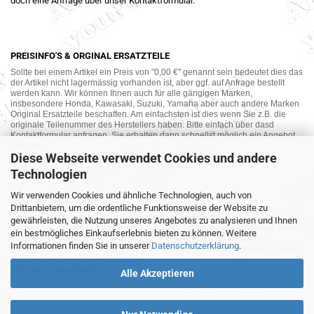
doch eine Anfrage über unser Kontaktformular.
PREISINFO'S & ORGINAL ERSATZTEILE
Sollte bei einem Artikel ein Preis von "0,00 €" genannt sein bedeutet dies das
der Artikel nicht lagermässig vorhanden ist, aber ggf. auf Anfrage bestellt
werden kann. Wir können Ihnen auch für alle gängigen Marken,
insbesondere Honda, Kawasaki, Suzuki, Yamaha aber auch andere Marken
Original Ersatzteile beschaffen. Am einfachsten ist dies wenn Sie z.B. die
originale Teilenummer des Herstellers haben. Bitte einfach über dasd
Kontaktformular anfragen. Sie erhalten dann schnellst möglich ein Angebot
von uns.
Diese Webseite verwendet Cookies und andere
Technologien
Wir verwenden Cookies und ähnliche Technologien, auch von
MOTORRAD-ANKAUF
Drittanbietern, um die ordentliche Funktionsweise der Website zu
Sie möchte Ihr altes Motorrad oder Ihre Motorradteile verkaufen ? Wir kaufen
gewährleisten, die Nutzung unseres Angebotes zu analysieren und Ihnen
auch gebrauchte Motorräder und Ersatzteilträger sowie Ersatzteile an. Bieten
ein bestmögliches Einkaufserlebnis bieten zu können. Weitere
Sie uns doch unverbindlich das was Sie verkaufen möchten an. Wir
Informationen finden Sie in unserer
Datenschutzerklärung
.
bemühen uns dann eine sowohl für Sie als auch für uns akzeptable Lösung
mit angemessenem Preis zu finden.
Alles ganz unverbindlich.
Alle Akzeptieren