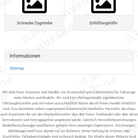
Schraube Zugstrebe
Entlüftungshilfe
Informationen
Sitemap
Wir sind freier Importeur und Händler von Ersatzteilen und Zubehörteilen für Fahrzeuge
vieler Marken und Modelle. Wir sind kein Vertragshändler irgendwelcher
Fahrzeughersteller und vertreiben ausschließlich Waren die im freien Handel erhältlich
sind. Dies beinhaltet neben sogenannten Zubehörteilen namhafter Hersteller durchaus
auch Ersatzteile die von den Markenhersteller über den freien Teilehandel oder über deren
Vertriebsnetz und Vertragspartner.angeboten werde. Sämtlich Herstellerbezeichnungen,
Modellbezeichnungen und Marken gehören ihren jeweiligen Eigentümern. Zeichnungen,
Abbildungen und Fotos dienen nur zur Referenz. Keine Haftung für Irrtümer oder
Druckfehler. Farbabweichungen sind technisch bedingt. Die Inhalte dieser Website sind