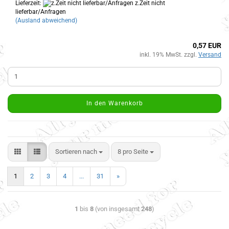
Lieferzeit:
z.Zeit nicht
lieferbar/Anfragen
(Ausland abweichend)
0,57 EUR
inkl. 19% MwSt. zzgl.
Versand
In den Warenkorb
Sortieren nach
8 pro Seite
1
2
3
4
...
31
»
1
bis
8
(von insgesamt
248
)