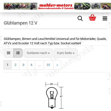
Glühlampen 12 V
Glühlampen, Birnen und Leuchtmittel Universal und für Motorräder, Quads,
ATV's und Scooter 12 Volt nach Typ bzw. Sockel sortiert
Sortieren nach
8 pro Seite
1
2
3
4
...
31
»