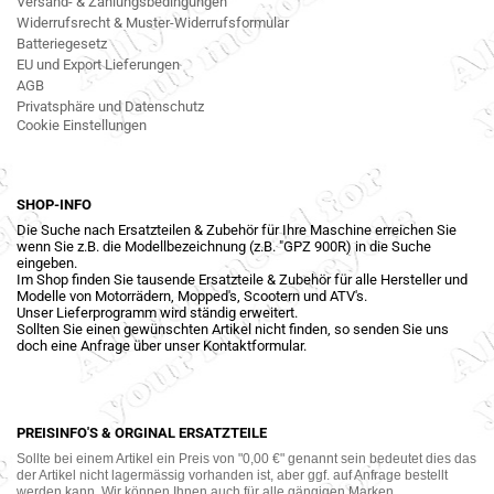
Versand- & Zahlungsbedingungen
Widerrufsrecht & Muster-Widerrufsformular
Batteriegesetz
EU und Export Lieferungen
AGB
Privatsphäre und Datenschutz
Cookie Einstellungen
SHOP-INFO
Die Suche nach Ersatzteilen & Zubehör für Ihre Maschine erreichen Sie
wenn Sie z.B. die Modellbezeichnung (z.B. "GPZ 900R) in die Suche
eingeben.
Im Shop finden Sie tausende Ersatzteile & Zubehör für alle Hersteller und
Modelle von Motorrädern, Mopped's, Scootern und ATV's.
Unser Lieferprogramm wird ständig erweitert.
Sollten Sie einen gewünschten Artikel nicht finden, so senden Sie uns
doch eine Anfrage über unser Kontaktformular.
PREISINFO'S & ORGINAL ERSATZTEILE
Sollte bei einem Artikel ein Preis von "0,00 €" genannt sein bedeutet dies das
der Artikel nicht lagermässig vorhanden ist, aber ggf. auf Anfrage bestellt
werden kann. Wir können Ihnen auch für alle gängigen Marken,