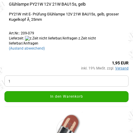
Glühlampe PY21W 12V 21W BAU15s, gelb
PY21W mit E- Prüfung Glühlampe 12V 21W BAU15s, gelb, grosser
Kugelkopf Ã¸ 25mm
Art.Nr.: 209-079
Lieferzeit:
z.Zeit nicht
lieferbar/Anfragen
(Ausland abweichend)
1,95 EUR
inkl. 19% MwSt. zzgl.
Versand
In den Warenkorb